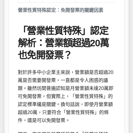
營業性質特殊認定：免開發票的關鍵因素
「營業性質特殊」認定
解析：營業額超過20萬
也免開發票？
對於許多中小企業主來說，營業額是否超過20
萬是否需要開發票，一直都是令人困惑的議
題。雖然坊間普遍認知是月營業額未達20萬即
可免開發票，但實際上，「營業性質特殊」的
認定標準纔是關鍵。換句話說，即使月營業額
超過20萬，只要符合「營業性質特殊」的條
件，還是可以免開發票。