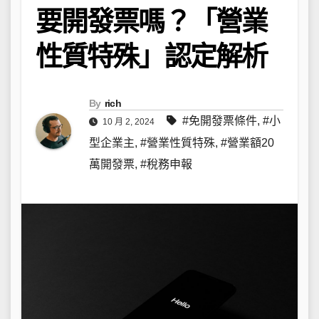
要開發票嗎？「營業
性質特殊」認定解析
By
rich
#免開發票條件
,
#小
10 月 2, 2024
型企業主
,
#營業性質特殊
,
#營業額20
萬開發票
,
#稅務申報