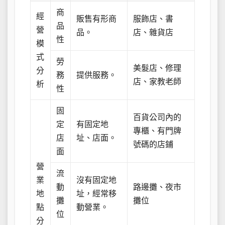
商
經
販售有形商
服飾店、書
品
營
品。
店、雜貨店
性
模
式
勞
美髮店、修理
分
務
提供服務。
店、家教老師
析
性
固
百貨公司內的
定
有固定地
專櫃、有門牌
店
址、店面。
號碼的店鋪
面
營
流
業
沒有固定地
動
路邊攤、夜市
地
址，經常移
攤
攤位
點
動營業。
位
分