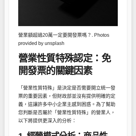
營業額超過20萬一定要開發票嗎？. Photos
provided by unsplash
營業性質特殊認定：免
開發票的關鍵因素
「營業性質特殊」是決定是否需要開立統一發
票的重要因素，但財政部並沒有提供明確的定
義，這讓許多中小企業主感到困惑。為了幫助
您判斷是否屬於「營業性質特殊」的營業人，
以下將提供更深入的分析：