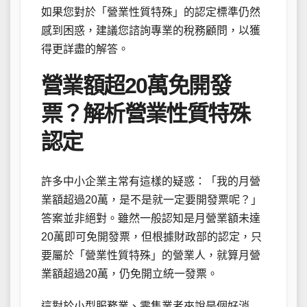
如果您對於「營業性質特殊」的認定標準仍然
感到困惑，建議您諮詢專業的稅務顧問，以獲
得更詳盡的解答。
營業額超20萬免開發
票？解析營業性質特殊
認定
許多中小企業主常有這樣的疑惑：「我的月營
業額超過20萬，是不是就一定要開發票呢？」
答案並非絕對。雖然一般認知是月營業額未達
20萬即可免開發票，但根據財政部的認定，只
要屬於「營業性質特殊」的營業人，就算月營
業額超過20萬，仍免開立統一發票。
這對於小型服務業、零售業者來說是個好消