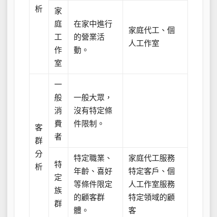
析
家
庭
在家中進行
家庭代工、個
工
的營業活
人工作室
作
動。
室
一
般
一般大眾，
消
沒有特定條
費
件限制。
客
者
群
分
特定職業、
家庭代工服務
特
析
年齡、喜好
特定客戶、個
定
等條件限定
人工作室服務
族
的顧客群
特定領域的顧
群
體。
客