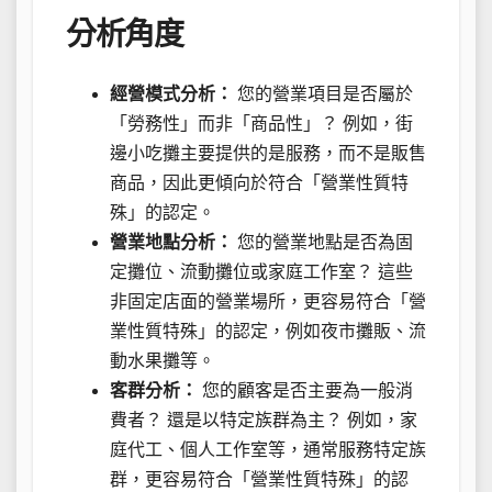
分析角度
經營模式分析：
您的營業項目是否屬於
「勞務性」而非「商品性」？ 例如，街
邊小吃攤主要提供的是服務，而不是販售
商品，因此更傾向於符合「營業性質特
殊」的認定。
營業地點分析：
您的營業地點是否為固
定攤位、流動攤位或家庭工作室？ 這些
非固定店面的營業場所，更容易符合「營
業性質特殊」的認定，例如夜市攤販、流
動水果攤等。
客群分析：
您的顧客是否主要為一般消
費者？ 還是以特定族群為主？ 例如，家
庭代工、個人工作室等，通常服務特定族
群，更容易符合「營業性質特殊」的認