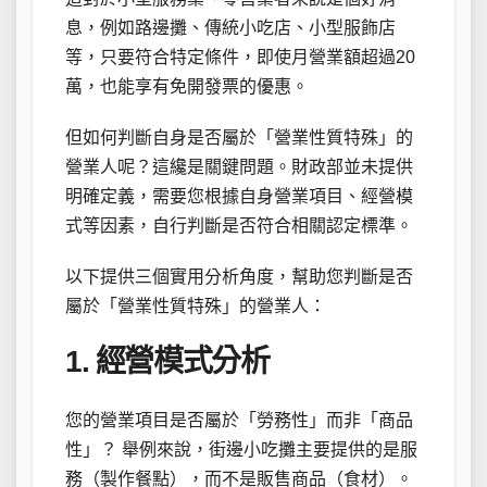
息，例如路邊攤、傳統小吃店、小型服飾店
等，只要符合特定條件，即使月營業額超過20
萬，也能享有免開發票的優惠。
但如何判斷自身是否屬於「營業性質特殊」的
營業人呢？這纔是關鍵問題。財政部並未提供
明確定義，需要您根據自身營業項目、經營模
式等因素，自行判斷是否符合相關認定標準。
以下提供三個實用分析角度，幫助您判斷是否
屬於「營業性質特殊」的營業人：
1. 經營模式分析
您的營業項目是否屬於「勞務性」而非「商品
性」？ 舉例來說，街邊小吃攤主要提供的是服
務（製作餐點），而不是販售商品（食材）。