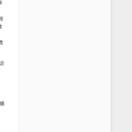
率
較
產
售
企
過