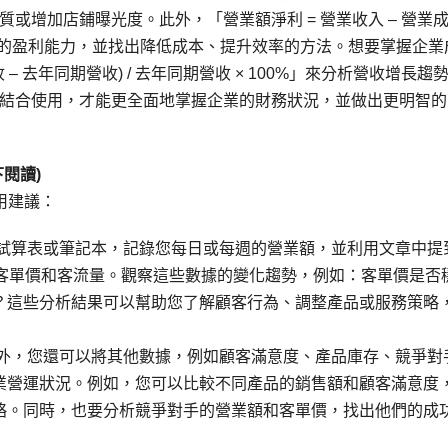
或增加店鋪曝光度。此外，「營業額淨利 = 營業收入 – 營業
業的盈利能力，並找出降低成本、提升效率的方法。想要掌握企業
– 去年同期營收) / 去年同期營收 × 100%」來分析營收增長趨
結合使用，才能更全面地掌握企業的財務狀況，並做出更明智的
閱讀)
用建議：
的試算表或筆記本，記錄您每日或每週的營業額，並利用文章中提
算客單價和客流量。觀察這些數據的變化趨勢，例如：客單價是否
？這些分析結果可以幫助您了解顧客行為、調整產品或服務策略
之外，您還可以將其他數據，例如顧客滿意度、產品庫存、競爭對
業營運狀況。例如，您可以比較不同產品的銷售額和顧客滿意度
略。同時，也要分析競爭對手的營業額和客單價，找出他們的成