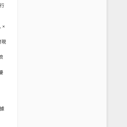
行
 ×
發現
流
優
據