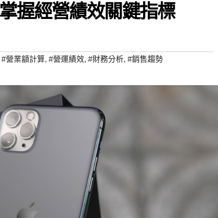
掌握經營績效關鍵指標
,
#營業額計算
,
#營運績效
,
#財務分析
,
#銷售趨勢