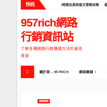
Skip
快訊
ds什麼時候流量最高？流量高峰時間及高效發文策略攻略
如何讓Thr
to
content
957rich網路
行銷資訊站
了解各種網路行銷賺錢方法的最佳
資源
關於我 – 957RICH
網路賺錢
網路賺錢