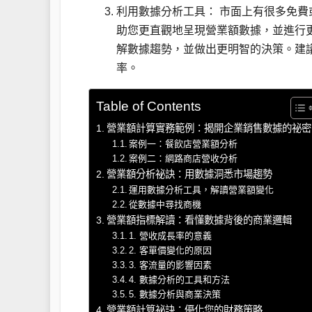
利用數據分析工具： 市面上有很多免費或付費的
助您更直觀地呈現營業額數據，並進行
解數據趨勢，並做出更明智的決策。建
率。
Table of Contents
營業額計算實務範例：揭開企業銷售數據的祕密
案例一：餐飲店營業額分析
案例二：網路商店營收分析
營業額分析祕訣：用數據洞悉市場趨勢
運用數據分析工具，解讀營業額變化
從數據中尋找商機
營業額指標解讀：看懂數據背後的商業邏輯
1. 營收成長率的意義
2. 客單價變化的原因
3. 客流量的影響因素
4. 數據分析的工具和方法
5. 數據分析與商業決策
營業額計算祕訣：優化您的財務策略