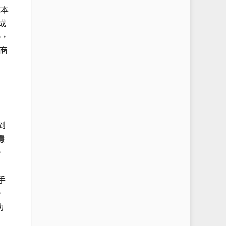
成本
成
勢，
商
到
穩
，
手
，
功