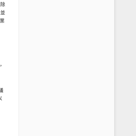
免除
記並
業
，
議
以