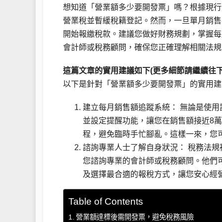
想知道「營業額多少要開發票」嗎？根據現行
營業稅並暫緩稅籍登記。然而，一旦單月銷售
開始報繳稅款。建議您做好財務規劃，掌握每
會計師或稅務顧問，確保您正確理解相關法規
這篇文章的實用建議如下(更多細節請繼續往下
以下是針對「營業額多少要開發票」的實用建
建立每月銷售額追蹤系統： 無論是使
並設定提醒功能，讓您在銷售額接近8
程，避免臨時手忙腳亂。這樣一來，您
諮詢專業人士了解自身狀況： 稅務法
您諮詢專業的會計師或稅務顧問。他們
及選擇最合適的報稅方式，讓您安心經
Table of Contents
營業額達標後需開發票，避免稅務風險