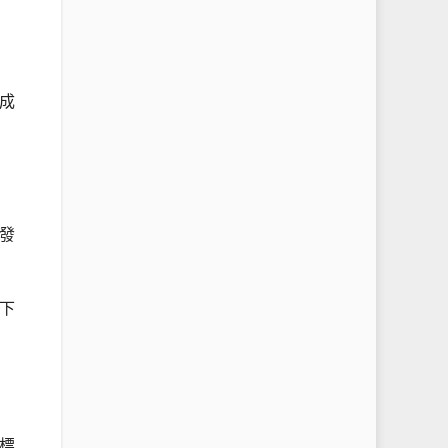
成
發
下
標