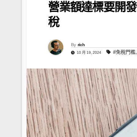
營業額達標要開發
稅
By
rich
#免稅門檻
10 月 19, 2024