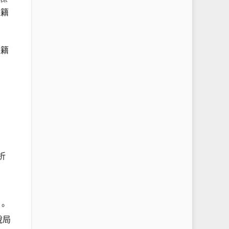
稅籍
稅籍
折
。
稅局