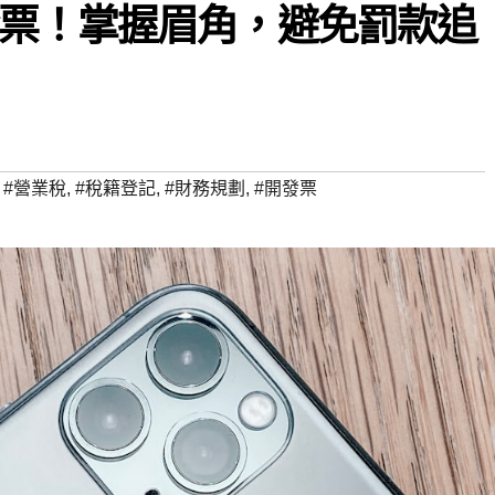
票！掌握眉角，避免罰款追
,
#營業稅
,
#稅籍登記
,
#財務規劃
,
#開發票