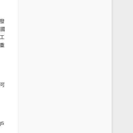
發
向國
工
重
高可
戶