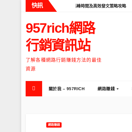
Skip
快訊
ads什麼時候流量最高？流量高峰時間及高效發文策略攻略
如何讓Th
to
content
957rich網路
行銷資訊站
了解各種網路行銷賺錢方法的最佳
資源
關於我 – 957RICH
網路賺錢
網路賺錢