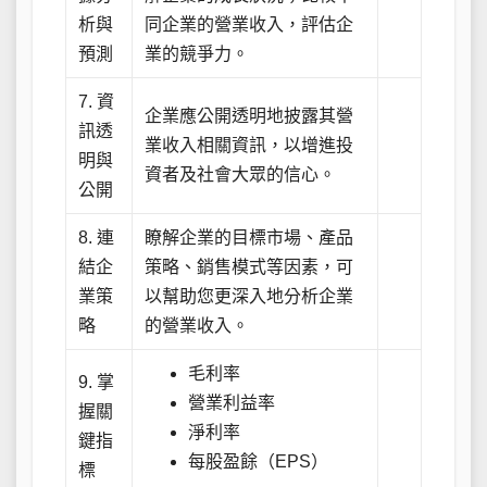
析與
同企業的營業收入，評估企
預測
業的競爭力。
7. 資
企業應公開透明地披露其營
訊透
業收入相關資訊，以增進投
明與
資者及社會大眾的信心。
公開
8. 連
瞭解企業的目標市場、產品
結企
策略、銷售模式等因素，可
業策
以幫助您更深入地分析企業
略
的營業收入。
毛利率
9. 掌
營業利益率
握關
淨利率
鍵指
每股盈餘（EPS）
標