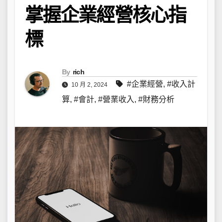
掌握企業經營核心指
標
By
rich
#企業經營
,
#收入計
10 月 2, 2024
算
,
#會計
,
#營業收入
,
#財務分析