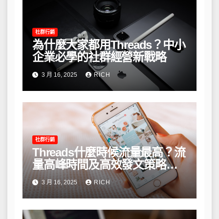
社群行銷
為什麼大家都用Threads？中小
企業必學的社群經營新戰略
3 月 16, 2025
RICH
社群行銷
Threads什麼時候流量最高？流
量高峰時間及高效發文策略攻
略
3 月 16, 2025
RICH