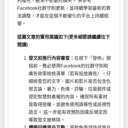
利曝光，避免不必要的損失。 多參考
Facebook社群守則更新，並持續學習最新的算
法調整，才能在這個不斷變化的平台上持續經
營。
這篇文章的實用建議如下(更多細節請繼續往下
閱讀)
發文前進行內容審查：
在按下「發佈」按
鈕前，務必使用Facebook的社群守則和
廣告政策檢核清單（若有投放廣告），仔
細檢查您的文字、圖片和影片是否包含仇
恨言論、暴力、色情、詐騙、垃圾郵件或
侵犯智慧財產權的內容。 確保所有素材
皆取得授權，並避免使用誤導性或歧視性
語言。 這一步能有效預防因違反規定而
導致發文被移除。
積極回應用戶互動：
面對負面評論或用戶