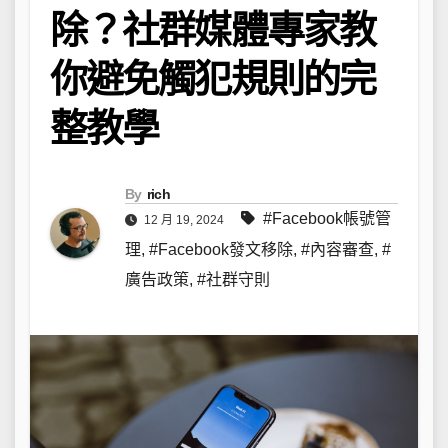
除？社群媒體專家教
你避免觸犯規則的完
整教學
By
rich
#Facebook帳號管
12 月 19, 2024
理
,
#Facebook發文移除
,
#內容審查
,
#
廣告政策
,
#社群守則