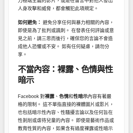
力極端主義的影片，或是在留言中對他人發出
人身攻擊和威脅，都會觸犯此項規定。
如何避免：
避免分享任何與暴力相關的內容，
即使是為了批判或諷刺。 在發表任何評論或意
見之前，請三思而後行，確保您的言論不會造
成他人恐懼或不安。 如有任何疑慮，請勿分
享。
不當內容：裸露、色情與性
暗示
Facebook 對
裸露
、
色情
和
性暗示
內容有著嚴
格的限制。 這不單指直接的裸體圖片或影片，
也包括暗示性內容、性騷擾言論以及任何旨在
性剝削或虐待兒童的內容。 即使是藝術作品或
教育性質的內容，如果含有過度裸露或性暗示