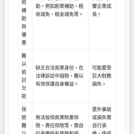
府
助，例如創業補助、稅
響企業成
補
收減免、租金減免等。
長。
助
與
優
惠
難
以
缺乏合法商業身份，在
可能蒙受
追
法律訴訟中弱勢，難以
巨大財務
討
有效保護自身權益。
損失。
欠
款
保
意外事故
險
無法投保商業財產保
或損失需
難
險、責任保險等，需自
自行承
以
行承擔所有風險和損
擔，造成