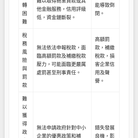
難以取得商業貸款或其
轉
能導致倒
他金融服務，信用評級
困
閉。
低，資金鏈斷裂。
難
稅
高額罰
務
無法依法申報稅款，面
款，補繳
風
臨高額罰款及補繳稅款
稅款，損
險
壓力，可能面臨更嚴厲
害企業信
與
處罰甚至刑事責任。
用及聲
罰
譽。
款
難
以
獲
得
無法申請政府針對中小
錯失發展
政
企業的優惠政策和補
良機，影