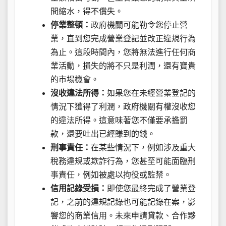
間縮水，得不償失。
停業整頓：
政府機關可能勒令您停止營
業，直到您完成營業登記並改正違規行為
為止。這段時間內，您將無法進行任何商
業活動，損失的將不只是利潤，還有寶貴
的市場機會。
沒收違法所得：
如果您在未經營業登記的
情況下獲得了利潤，政府機關有權沒收您
的違法所得。這意味著您不僅要承擔罰
款，還要吐出已經賺到的錢。
刑事責任：
在某些情況下，例如涉及重大
稅務違規或欺詐行為，您甚至可能面臨刑
事責任，例如被處以拘役或監禁。
信用記錄受損：
即使您最終完成了營業登
記，之前的違規記錄也可能記錄在案，影
響您的商業信用。未來申請貸款、合作夥