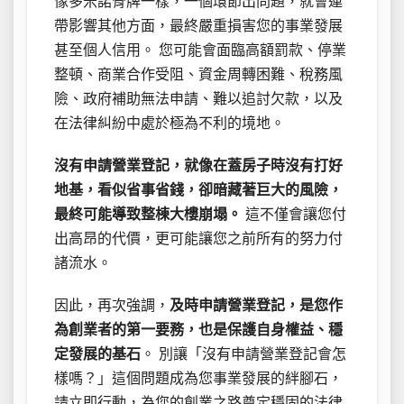
像多米諾骨牌一樣，一個環節出問題，就會連
帶影響其他方面，最終嚴重損害您的事業發展
甚至個人信用。 您可能會面臨高額罰款、停業
整頓、商業合作受阻、資金周轉困難、稅務風
險、政府補助無法申請、難以追討欠款，以及
在法律糾紛中處於極為不利的境地。
沒有申請營業登記，就像在蓋房子時沒有打好
地基，看似省事省錢，卻暗藏著巨大的風險，
最終可能導致整棟大樓崩塌。
這不僅會讓您付
出高昂的代價，更可能讓您之前所有的努力付
諸流水。
因此，再次強調，
及時申請營業登記，是您作
為創業者的第一要務，也是保護自身權益、穩
定發展的基石
。 別讓「沒有申請營業登記會怎
樣嗎？」這個問題成為您事業發展的絆腳石，
請立即行動，為您的創業之路奠定穩固的法律