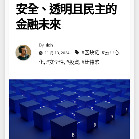
安全、透明且民主的
金融未來
By
rich
#区块链
,
#去中心
11 月 13, 2024
化
,
#安全性
,
#投資
,
#比特幣