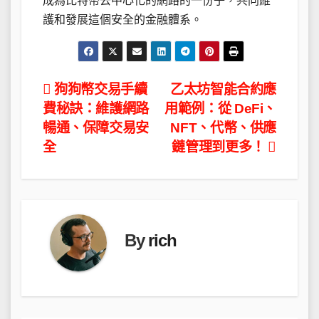
成為比特幣去中心化的網路的一份子，共同維
護和發展這個安全的金融體系。
文
狗狗幣交易手續
乙太坊智能合約應
費秘訣：維護網路
用範例：從 DeFi、
章
暢通、保障交易安
NFT、代幣、供應
導
全
鏈管理到更多！
覽
By
rich