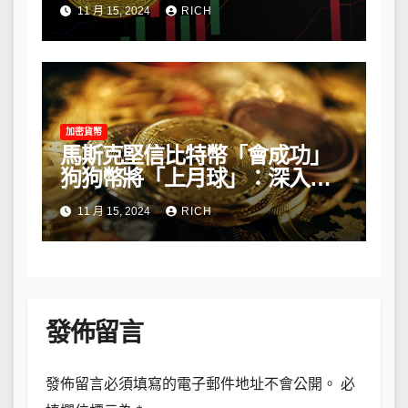
11 月 15, 2024
RICH
加密貨幣
馬斯克堅信比特幣「會成功」
狗狗幣將「上月球」：深入解
析他的長期看法
11 月 15, 2024
RICH
發佈留言
發佈留言必須填寫的電子郵件地址不會公開。
必