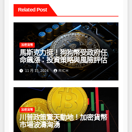
Related Post
加密貨幣
馬斯克力挺！狗狗幣受政府任
命飆漲：投資策略與風險評估
11 月 15, 2024
RICH
加密貨幣
川普政策驚天動地！加密貨幣
市場波濤洶湧