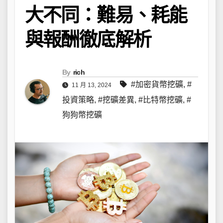
大不同：難易、耗能
與報酬徹底解析
By
rich
#加密貨幣挖礦
,
#
11 月 13, 2024
投資策略
,
#挖礦差異
,
#比特幣挖礦
,
#
狗狗幣挖礦