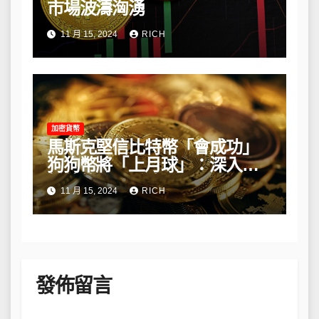
市場波濤洶湧
11 月 15, 2024
RICH
加密貨幣
馬斯克堅信比特幣「會成功」
狗狗幣將「上月球」：深入解
析他的長期看法
11 月 15, 2024
RICH
發佈留言