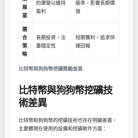
的運營以維持
脹率，影響長期價
展
盈利
值
望
適
合
長期投資，注
短期獲利，追求快
策
重穩定性
速回報
略
比特幣與狗狗幣挖礦獎勵差異
比特幣與狗狗幣挖礦技
術差異
比特幣和狗狗幣的挖礦技術也存在明顯差異，
主要體現在使用的設備和挖礦軟件方面：