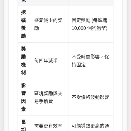
挖
礦
逐漸減少的獎
固定獎勵 (每區塊
獎
勵
10,000 個狗狗幣)
勵
獎
勵
不受時間影響，保
每四年減半
機
持固定
制
影
響
區塊獎勵與交
不受價格波動影響
因
易手續費
素
長
需要更有效率
可能導致更高的通
期