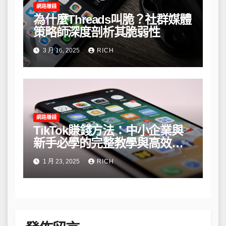
網路賺錢
為什麼Threads叫脆？社群媒體
策略師深度剖析其脆弱性
3 月 16, 2025
RICH
網路賺錢
TikTok賺錢方法：中小企業與
新手必學的完整教學與高效策
略
1 月 23, 2025
RICH