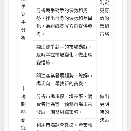
制定
爭
分析競爭對手的優勢和劣
更有
對
勢，找出自身的優勢和差異
效的
手
化，為組織發展方向提供參
營銷
分
考。
策略
析
關注競爭對手的市場動態，
及時掌握市場變化，做出應
變措施。
關注產業發展趨勢，瞭解市
場走向，尋找新的商機。
市
場
分析市場規模、增長率、消
做出
趨
費者行為等，預測市場未來
更明
勢
發展，調整組織策略。
智的
研
決策
利用市場調查數據、產業報
究