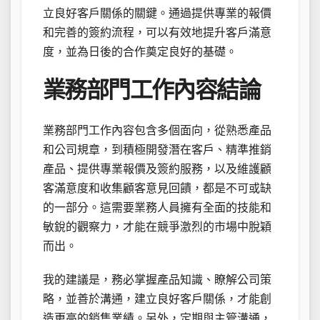
立良好客戶關係的關鍵。通過提供專業的報價
和完善的簽約流程，可以有效地提升客戶滿意
度，並為日後的合作奠定良好的基礎。
業務部門工作內容結論
業務部門工作內容包含多個面向，從熟悉產品
和公司規章，到積極開發潛在客戶、精準推銷
產品、提供專業報價及簽約服務，以及維護顧
客滿意度和收集顧客意見回饋，都是不可或缺
的一部分。這需要業務人員擁有全面的技能和
敏銳的觀察力，才能在競爭激烈的市場中脫穎
而出。
我的建議是，務必掌握產品知識、瞭解公司策
略，並善於溝通，建立良好客戶關係，才能創
造更高的銷售業績。另外，定期與主管溝通，