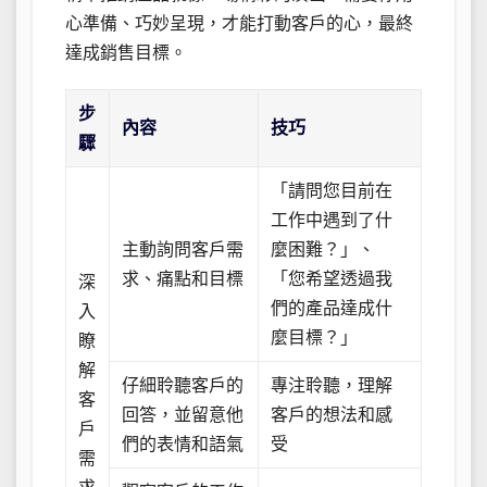
心準備、巧妙呈現，才能打動客戶的心，最終
達成銷售目標。
步
內容
技巧
驟
「請問您目前在
工作中遇到了什
主動詢問客戶需
麼困難？」、
求、痛點和目標
「您希望透過我
深
們的產品達成什
入
麼目標？」
瞭
解
仔細聆聽客戶的
專注聆聽，理解
客
回答，並留意他
客戶的想法和感
戶
們的表情和語氣
受
需