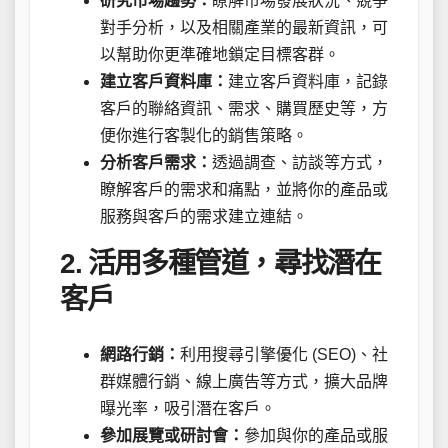
研究市場趨勢：
瞭解市場發展狀況、競爭
對手分析，以及相關產業的最新資訊，可
以幫助你更準確地鎖定目標客群。
建立客戶資料庫：
建立客戶資料庫，記錄
客戶的聯絡資訊、需求、購買歷史等，方
便你進行客製化的銷售策略。
分析客戶需求：
透過調查、訪談等方式，
瞭解客戶的需求和痛點，並將你的產品或
服務與客戶的需求建立連結。
2. 活用多種管道，尋找潛在
客戶
網路行銷：
利用搜尋引擎優化 (SEO)、社
群媒體行銷、線上廣告等方式，擴大品牌
曝光率，吸引潛在客戶。
參加展覽或研討會：
參加與你的產品或服