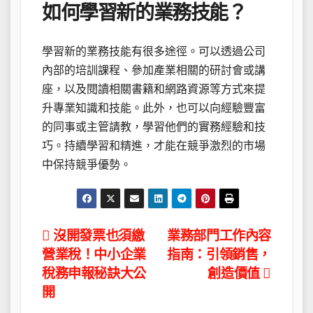
如何學習新的業務技能？
學習新的業務技能有很多途徑。可以透過公司
內部的培訓課程、參加產業相關的研討會或講
座，以及閱讀相關書籍和網路資源等方式來提
升專業知識和技能。此外，也可以向經驗豐富
的同事或主管請教，學習他們的實務經驗和技
巧。持續學習和精進，才能在競爭激烈的市場
中保持競爭優勢。
文
沒開發票也須繳
業務部門工作內容
營業稅！中小企業
指南：引領銷售，
章
稅務申報秘訣大公
創造價值
導
開