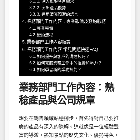
1. 深入瞭解客戶需求
2. 突出產品優勢
3. 運用清晰簡潔的語言
業務部門工作內容：專業報價及簽約服務
專業報價
簽約流程
業務部門工作內容結論
業務部門工作內容 常見問題快速FAQ
如何提升與客戶的溝通技巧？
如何克服業務工作中的挫折和壓力？
如何學習新的業務技能？
業務部門工作內容：熟
稔產品與公司規章
想要在銷售領域站穩腳步，首先得對自己要推
廣的產品有深入的瞭解。這就像是一位經驗豐
富的導遊，熟知景點的歷史文化、優勢特色，