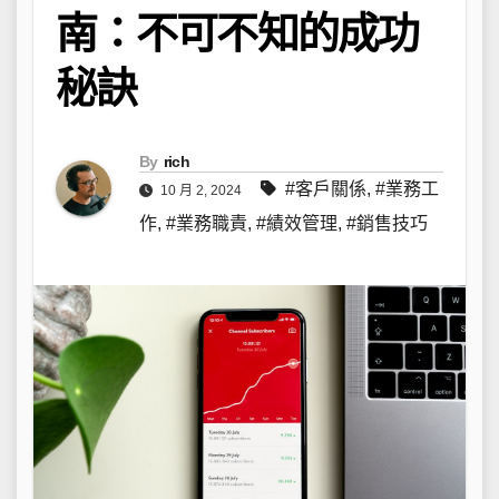
南：不可不知的成功
秘訣
By
rich
#客戶關係
,
#業務工
10 月 2, 2024
作
,
#業務職責
,
#績效管理
,
#銷售技巧