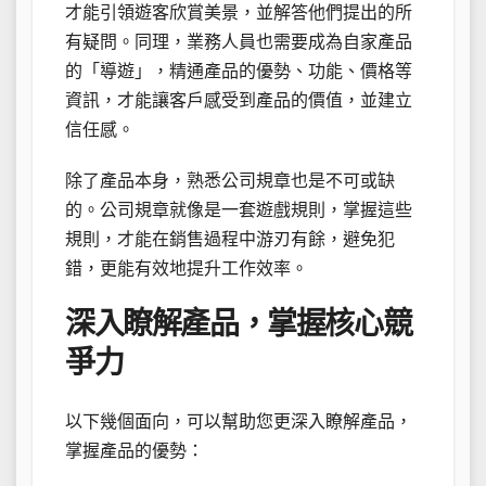
才能引領遊客欣賞美景，並解答他們提出的所
有疑問。同理，業務人員也需要成為自家產品
的「導遊」，精通產品的優勢、功能、價格等
資訊，才能讓客戶感受到產品的價值，並建立
信任感。
除了產品本身，熟悉公司規章也是不可或缺
的。公司規章就像是一套遊戲規則，掌握這些
規則，才能在銷售過程中游刃有餘，避免犯
錯，更能有效地提升工作效率。
深入瞭解產品，掌握核心競
爭力
以下幾個面向，可以幫助您更深入瞭解產品，
掌握產品的優勢：