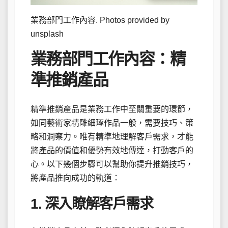
業務部門工作內容. Photos provided by
unsplash
業務部門工作內容：精
準推銷產品
精準推銷產品是業務工作中至關重要的環節，
如同藝術家精雕細琢作品一般，需要技巧、策
略和洞察力。唯有精準地理解客戶需求，才能
將產品的價值和優勢有效地傳達，打動客戶的
心。以下幾個步驟可以幫助你提升推銷技巧，
將產品推向成功的軌道：
1. 深入瞭解客戶需求