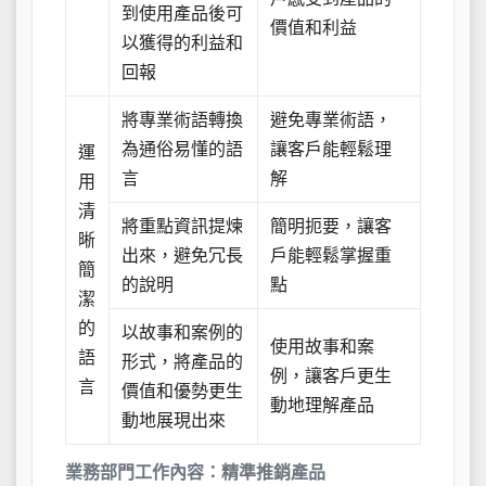
到使用產品後可
價值和利益
以獲得的利益和
回報
將專業術語轉換
避免專業術語，
為通俗易懂的語
讓客戶能輕鬆理
運
言
解
用
清
將重點資訊提煉
簡明扼要，讓客
晰
出來，避免冗長
戶能輕鬆掌握重
簡
的說明
點
潔
的
以故事和案例的
使用故事和案
語
形式，將產品的
例，讓客戶更生
言
價值和優勢更生
動地理解產品
動地展現出來
業務部門工作內容：精準推銷產品