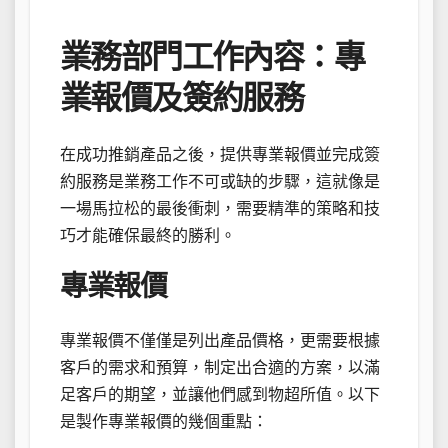
業務部門工作內容：專
業報價及簽約服務
在成功推銷產品之後，提供專業報價並完成簽
約服務是業務工作不可或缺的步驟，這就像是
一場馬拉松的最後衝刺，需要精準的策略和技
巧才能確保最終的勝利。
專業報價
專業報價不僅僅是列出產品價格，更需要根據
客戶的需求和預算，制定出合適的方案，以滿
足客戶的期望，並讓他們感到物超所值。以下
是製作專業報價的幾個重點：