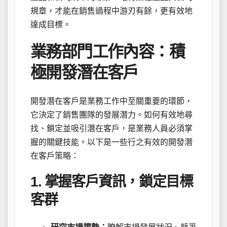
規章，才能在銷售過程中游刃有餘，更有效地
達成目標。
業務部門工作內容：積
極開發潛在客戶
開發潛在客戶是業務工作中至關重要的環節，
它決定了銷售團隊的發展潛力。如何有效地尋
找、鎖定並吸引潛在客戶，是業務人員必須掌
握的關鍵技能。以下是一些行之有效的開發潛
在客戶策略：
1. 掌握客戶資訊，鎖定目標
客群