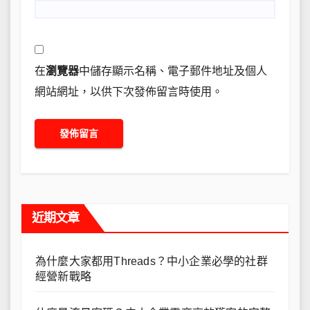
在
瀏覽器
中儲存顯示名稱、電子郵件地址及個人
網站網址，以供下次發佈留言時使用。
近期文章
為什麼大家都用Threads？中小企業必學的社群
經營新戰略