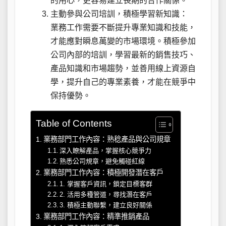
的用心，更容易建立長期的合作關係。
主動參與公司培訓，積極學習新知識：
業務工作需要不斷提升專業知識和技能，
才能應對瞬息萬變的市場環境。積極參加
公司內部的培訓，學習最新的銷售技巧、
產品知識和市場趨勢，並善用線上資源自
學，提升自己的專業素養，才能在競爭中
保持優勢。
Table of Contents
業務部門工作內容：熟稔產品與公司規章
深入瞭解產品，掌握核心競爭力
熟悉公司規章，避免觸碰紅線
業務部門工作內容：積極開發潛在客戶
1. 掌握客戶資訊，鎖定目標客群
2. 活用多種管道，尋找潛在客戶
3. 積極主動聯繫，建立良好關係
業務部門工作內容：精準推銷產品