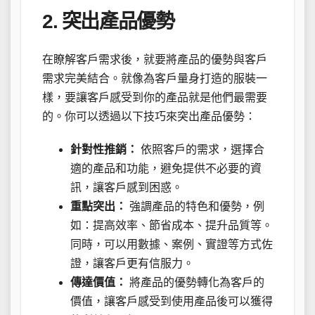
2. 突出產品優勢
在瞭解客戶需求後，就要將產品的優勢與客戶
需求完美結合。就像為客戶量身打造的服裝一
樣，要讓客戶感受到你的產品就是他們最需要
的。你可以透過以下技巧來突出產品優勢：
針對性推銷：
依照客戶的需求，選擇合
適的產品和功能，避免提供不必要的資
訊，讓客戶感到困惑。
重點突出：
強調產品的特色和優勢，例
如：提高效率、節省成本、提升品質等。
同時，可以用數據、案例、實證等方式佐
證，讓客戶更有信服力。
傳達價值：
將產品的優勢轉化為客戶的
價值，讓客戶感受到使用產品後可以獲得