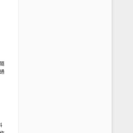
隨
通
料