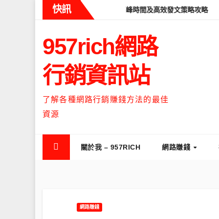
Skip
快訊
eads什麼時候流量最高？流量高峰時間及高效發文策略攻略
如何讓T
to
content
957rich網路
行銷資訊站
了解各種網路行銷賺錢方法的最佳
資源
關於我 – 957RICH
網路賺錢
網路賺錢