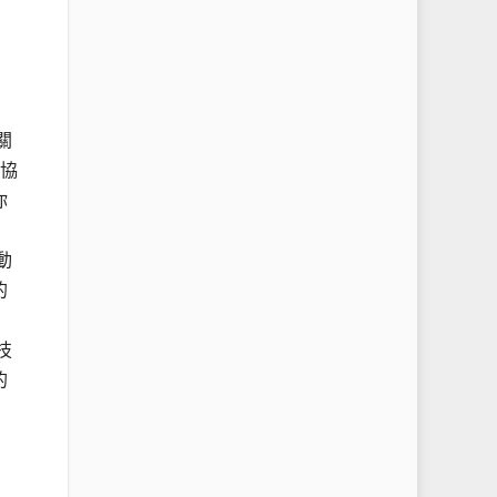
關
和協
你
動
的
技
的