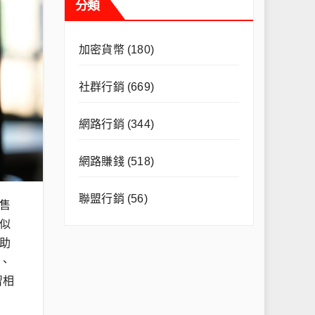
分類
加密貨幣
(180)
社群行銷
(669)
網路行銷
(344)
網路賺錢
(518)
聯盟行銷
(56)
售
似
助
、
習相