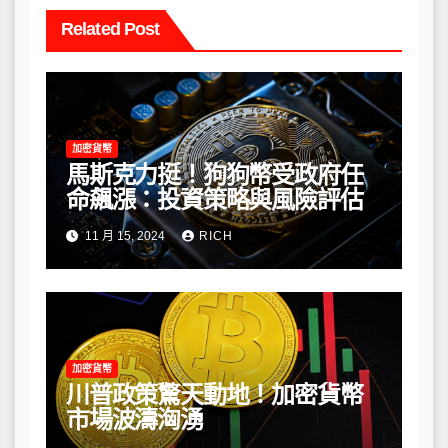
Related Post
加密貨幣
馬斯克力挺！狗狗幣受政府任
命飆漲：投資策略與風險評估
11 月 15, 2024
RICH
加密貨幣
川普政策驚天動地！加密貨幣
市場波濤洶湧