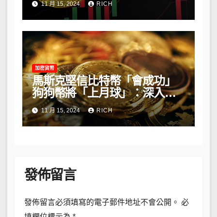
11 月 15, 2024
RICH
加密貨幣
馬斯克堅信比特幣「會成功」
狗狗幣將「上月球」：深入解
析他的長期看法
11 月 15, 2024
RICH
發佈留言
發佈留言必須填寫的電子郵件地址不會公開。
必
填欄位標示為
*