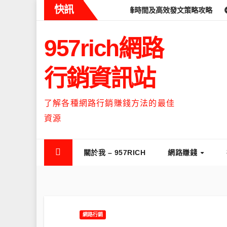
Skip
快訊
eads什麼時候流量最高？流量高峰時間及高效發文策略攻略
如何讓T
to
content
957rich網路
行銷資訊站
了解各種網路行銷賺錢方法的最佳
資源
關於我 – 957RICH
網路賺錢
網路行銷