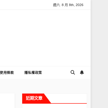
週六. 8 月 8th, 2026
怎麼讓Threads流量變多？高效提升流量的完整教學
為什麼大
使用條款
隱私權政策
近期文章