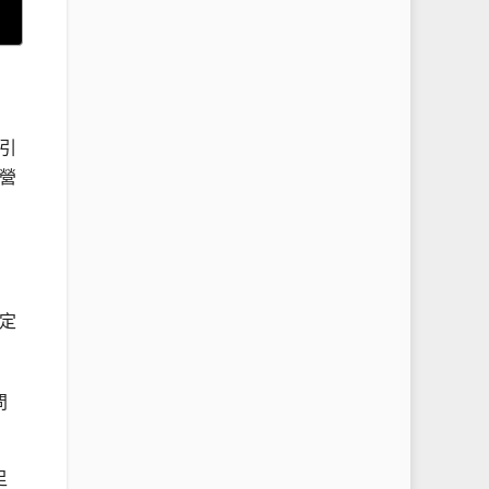
引
營
定
問
足