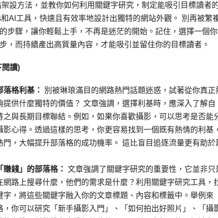
站架設方法，並教你如何利用關鍵字研究，制定能吸引目標讀者
ess和AI工具，快速且有效率地設計出獨特的網站外觀。 別再被繁
的步驟，讓你輕鬆上手，不再是迷茫的開始。記住，選擇一個你
步，而持續產出高質量內容，才能吸引並留住你的目標讀者。
閱讀)
部落格利基：
別被琳琅滿目的網路熱門話題迷惑，試著從你真正
夠提供什麼獨特的價值？ 文章強調，選擇利基時，應深入了解自
將之與長期目標聯結。例如，如果你喜歡攝影，可以思考是否能
攝影心得。透過這樣的思考，你更容易找到一個既有熱情的利基
熱門，大幅提升部落格的成功機率。 這比盲目追逐流量更有助於
「賺錢」的部落格：
文章強調了關鍵字研究的重要性，它並非只
在網路上搜尋什麼，他們的需求是什麼？利用關鍵字研究工具，
鍵字，將這些關鍵字融入你的文章標題、內容和標籤中。舉例來
格，你可以研究「新手攝影入門」、「如何拍出好照片」、「攝