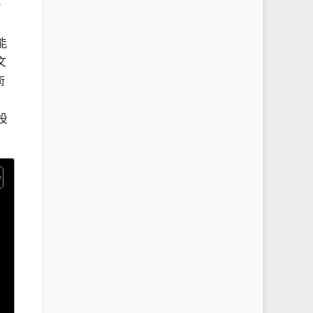
，
能
文
術
投