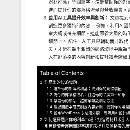
器材推薦」等關鍵字。這能幫助你的部
進而提升你的部落格流量與營收機會。
善用AI工具提升效率與創新：
文章提到
創造更多獨特的內容。 例如，利用AI
章大綱或補充細節。這能節省大量的時
細節上。 記住，AI工具是輔助而非取
夫，才能在競爭激烈的網路環境中脫穎
入在部落格的內容創新和提升讀者體驗
Table of Contents
你產出的段落標題
選擇你的部落格利基：找到你的獨特價值
為你的部落格取名：打造你的品牌第一印象
架設你的網站：超簡單架設網站方法
透過關鍵字研究制定內容計劃：找到你的賺錢
設定WordPress ＆裝潢外觀：聰明用AI設計
如何選擇適合你的利基市場？打造獨特且吸引人
引目標讀者運用關鍵字研究來提升部落格曝光度