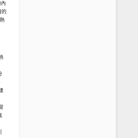
的內
複的
熱
熱
分
，
建
是
找
影