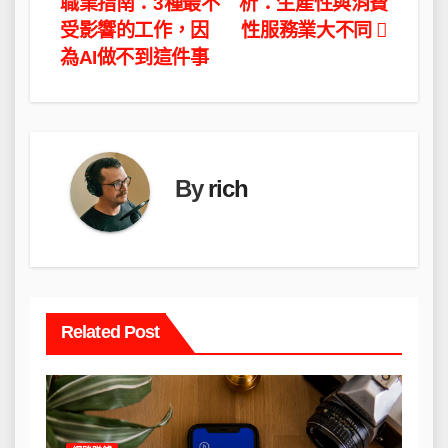
職業指南：3種最不
析：生產性與消費
章
受影響的工作，因
性服務業大不同
導
為AI做不到這件事
覽
By
rich
Related Post