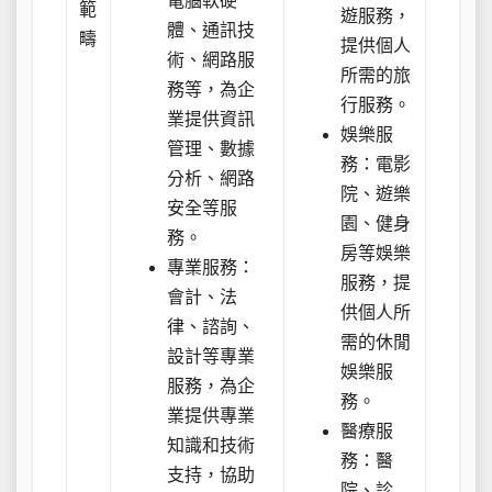
電腦軟硬
範
遊服務，
體、通訊技
疇
提供個人
術、網路服
所需的旅
務等，為企
行服務。
業提供資訊
娛樂服
管理、數據
務：電影
分析、網路
院、遊樂
安全等服
園、健身
務。
房等娛樂
專業服務：
服務，提
會計、法
供個人所
律、諮詢、
需的休閒
設計等專業
娛樂服
服務，為企
務。
業提供專業
醫療服
知識和技術
務：醫
支持，協助
院、診