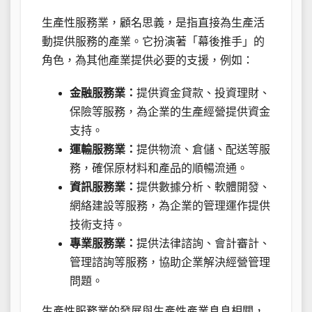
生產性服務業，顧名思義，是指直接為生產活
動提供服務的產業。它扮演著「幕後推手」的
角色，為其他產業提供必要的支援，例如：
金融服務業：
提供資金貸款、投資理財、
保險等服務，為企業的生產經營提供資金
支持。
運輸服務業：
提供物流、倉儲、配送等服
務，確保原材料和產品的順暢流通。
資訊服務業：
提供數據分析、軟體開發、
網絡建設等服務，為企業的管理運作提供
技術支持。
專業服務業：
提供法律諮詢、會計審計、
管理諮詢等服務，協助企業解決經營管理
問題。
生產性服務業的發展與生產性產業息息相關，