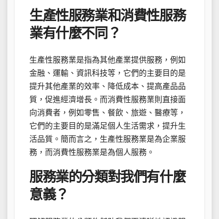
生產性服務業和消費性服務
業有什麼不同？
生產性服務業是指為其他產業提供服務，例如
金融、運輸、資訊科技等，它們的主要目的是
提升其他產業的效率、降低成本、提高產品品
質，促進經濟增長。而消費性服務業則直接面
向消費者，例如零售、餐飲、旅遊、醫療等，
它們的主要目的是滿足個人生活需求，提升生
活品質。簡而言之，生產性服務業是為企業服
務，而消費性服務業是為個人服務。
服務業的分類對我們有什麼
意義？