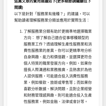
這篇文章的實用建議如下(更多細節請繼續往下
閱讀)
以下是針對「服務業有幾種？」的建議，可以
幫助讀者理解服務業分類並應用於實際生活：
了解服務業分類有助於更精準地選擇職業
方向： 想了解自己適合從事哪種類型的
服務業工作？透過理解生產性服務業和消
費性服務業的差異，你可以更精準地分析
自身興趣、能力和價值觀，並選擇更符合
個人特質的職業發展方向。例如，如果你
擅長人際溝通和業務推廣，且熱衷於為他
人提供服務，可能適合投入消費性服務
業，例如餐飲、旅遊或零售等；而如果你
喜歡分析數據、解決問題，且對企業經營
和財務管理感興趣，則可能適合投入生產
性服務業，例如金融、法律或會計等。