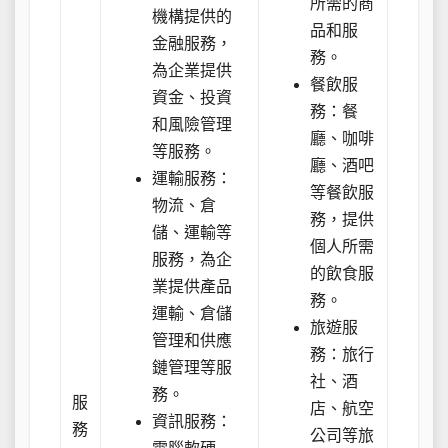
所需的商
機構提供的
品和服
金融服務，
務。
為企業提供
餐飲服
資金、投資
務：餐
和風險管理
廳、咖啡
等服務。
廳、酒吧
運輸服務：
等餐飲服
物流、倉
務，提供
儲、運輸等
個人所需
服務，為企
的飲食服
業提供產品
務。
運輸、倉儲
旅遊服
管理和供應
務：旅行
鏈管理等服
社、酒
務。
服
店、航空
資訊服務：
務
公司等旅