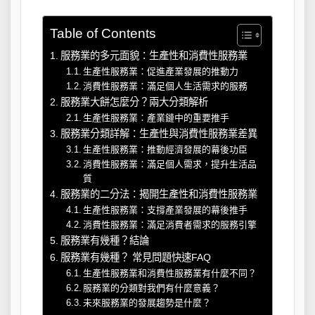
Table of Contents
服務業的多元面貌：生產性和消費性服務業
生產性服務業：促進產業發展的推動力
消費性服務業：滿足個人生活需求的服務
服務業大餅怎麼分？兩大分類解析
生產性服務業：產業鏈中的重要推手
服務業分類詳解：生產性與消費性服務業差異
生產性服務業：推動經濟發展的幕後功臣
消費性服務業：滿足個人需求，提升生活品
質
服務業的二分法：揭開生產性和消費性服務業
生產性服務業：支撐產業發展的幕後推手
消費性服務業：滿足消費者需求的服務引擎
服務業有幾種？結論
服務業有幾種？ 常見問題快速FAQ
生產性服務業和消費性服務業有什麼不同？
服務業的分類對我們有什麼意義？
未來服務業的發展趨勢是什麼？