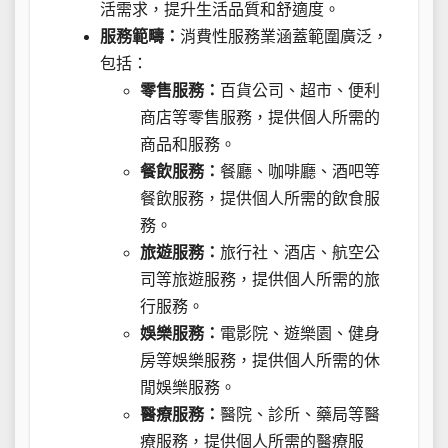
活需求，提升生活品質和舒適度。
服務範疇：
消費性服務業涵蓋範圍廣泛，
包括：
零售服務：
百貨公司、超市、便利
商店等零售服務，提供個人所需的
商品和服務。
餐飲服務：
餐廳、咖啡廳、酒吧等
餐飲服務，提供個人所需的飲食服
務。
旅遊服務：
旅行社、酒店、航空公
司等旅遊服務，提供個人所需的旅
行服務。
娛樂服務：
電影院、遊樂園、健身
房等娛樂服務，提供個人所需的休
閒娛樂服務。
醫療服務：
醫院、診所、藥局等醫
療服務，提供個人所需的醫療服