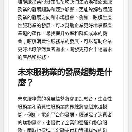
理解服務業的分類能幫助我們更清晰地認識服
務業的發展趨勢和經濟影響，更能瞭解各類服
務業的發展方向和市場機會。例如，瞭解生產
性服務業的發展，可以幫助企業更好地掌握產
業鏈的運作，尋找提升效率和降低成本的機
會；瞭解消費性服務業的發展，可以幫助企業
更好地瞭解消費者需求，開發更符合市場需求
的產品和服務。
未來服務業的發展趨勢是什
麼？
未來服務業的發展趨勢將會更加融合，生產性
服務業和消費性服務業的界線將會越來越模
糊。例如，電商平台的發展，既滿足了消費者
的購物需求，也提供了企業的營運和物流服
務，同時也促進了金融支付和資訊科技的發