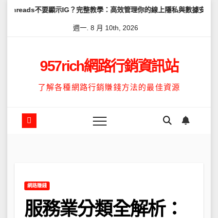
Skip
s不要顯示IG？完整教學：高效管理你的線上隱私與數據安全
怎麼讓Th
to
週一. 8 月 10th, 2026
content
957rich網路行銷資訊站
了解各種網路行銷賺錢方法的最佳資源
網路賺錢
服務業分類全解析：