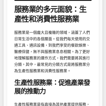
服務業的多元面貌：生
產性和消費性服務業
服務業是一個龐大且複雜的領域，涵蓋了人們
日常生活中的各個層面。從我們每天使用的交
通工具、通訊設備，到我們享受的餐飲娛樂、
醫療保健，無不與服務業息息相關。為了更好
地理解服務業的運作方式，我們需要將其進行
分類。其中，最常見的分類方式是將服務業分
為生產性服務業和消費性服務業。
生產性服務業：促進產業發
展的推動力
生產性服務業是指直接為其他產業提供服務，