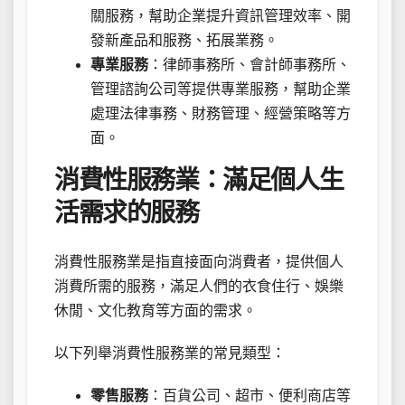
關服務，幫助企業提升資訊管理效率、開
發新產品和服務、拓展業務。
專業服務
：律師事務所、會計師事務所、
管理諮詢公司等提供專業服務，幫助企業
處理法律事務、財務管理、經營策略等方
面。
消費性服務業：滿足個人生
活需求的服務
消費性服務業是指直接面向消費者，提供個人
消費所需的服務，滿足人們的衣食住行、娛樂
休閒、文化教育等方面的需求。
以下列舉消費性服務業的常見類型：
零售服務
：百貨公司、超市、便利商店等