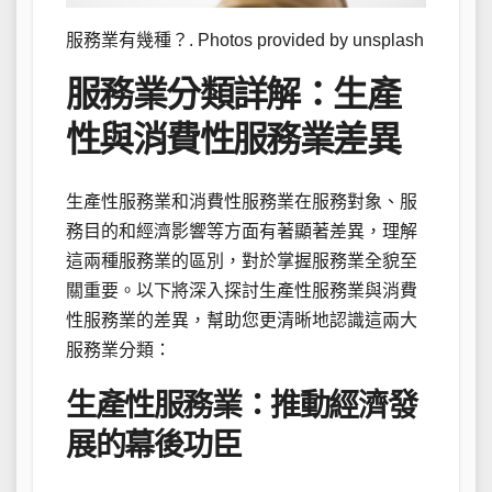
服務業有幾種？. Photos provided by unsplash
服務業分類詳解：生產
性與消費性服務業差異
生產性服務業和消費性服務業在服務對象、服
務目的和經濟影響等方面有著顯著差異，理解
這兩種服務業的區別，對於掌握服務業全貌至
關重要。以下將深入探討生產性服務業與消費
性服務業的差異，幫助您更清晰地認識這兩大
服務業分類：
生產性服務業：推動經濟發
展的幕後功臣