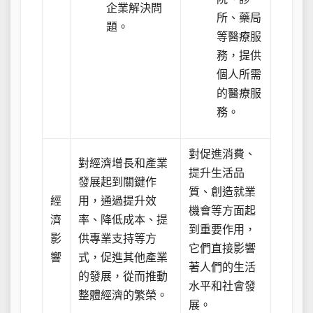
企業解決問
所、藥局
題。
等醫療服
務，提供
個人所需
的醫療服
務。
對促進消費、
對經濟增長和產業
提升生活品
發展起到關鍵作
質、創造就業
經
用，通過提升效
機會等方面起
濟
率、降低成本、提
到重要作用，
影
供專業支持等方
它們直接影響
響
式，促進其他產業
著人們的生活
的發展，從而推動
水平和社會發
整體經濟的繁榮。
展。