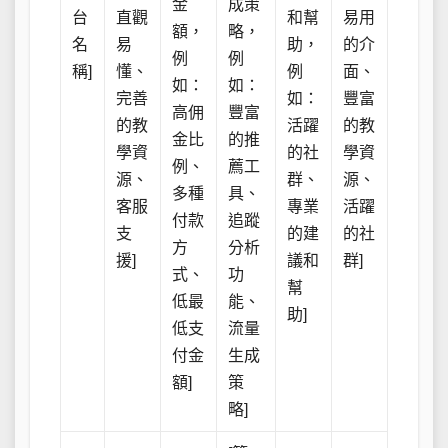
金
成策
台
直觀
和幫
易用
額，
略，
名
易
助，
的介
例
例
稱]
懂、
例
面、
如：
如：
完善
如：
豐富
高佣
豐富
的教
活躍
的教
金比
的推
學資
的社
學資
例、
薦工
源、
群、
源、
多種
具、
客服
專業
活躍
付款
追蹤
支
的建
的社
方
分析
援]
議和
群]
式、
功
幫
低最
能、
助]
低支
流量
付金
生成
額]
策
略]