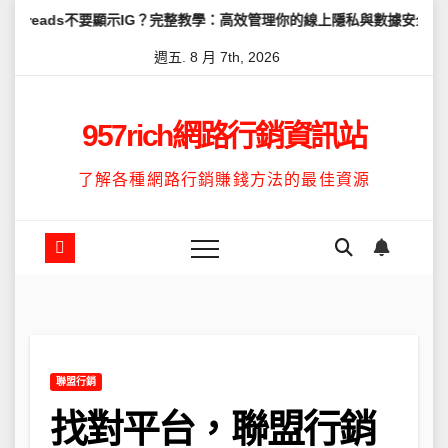
Skip
不要顯示IG？完整教學：高效管理你的線上隱私與數據安全
怎麼讓Thr
to
週五. 8 月 7th, 2026
content
957rich網路行銷資訊站
了解各種網路行銷賺錢方法的最佳資源
聯盟行銷
找對平台，聯盟行銷