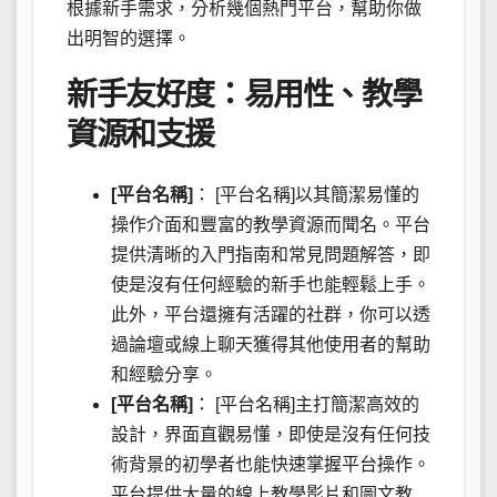
根據新手需求，分析幾個熱門平台，幫助你做
出明智的選擇。
新手友好度：易用性、教學
資源和支援
[平台名稱]
： [平台名稱]以其簡潔易懂的
操作介面和豐富的教學資源而聞名。平台
提供清晰的入門指南和常見問題解答，即
使是沒有任何經驗的新手也能輕鬆上手。
此外，平台還擁有活躍的社群，你可以透
過論壇或線上聊天獲得其他使用者的幫助
和經驗分享。
[平台名稱]
： [平台名稱]主打簡潔高效的
設計，界面直觀易懂，即使是沒有任何技
術背景的初學者也能快速掌握平台操作。
平台提供大量的線上教學影片和圖文教