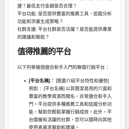
捷？最低支付金額是否合理？
平台功能: 是否提供豐富的推薦工具、追蹤分析
功能和流量生成策略？
社群支援: 平台社群是否活躍？是否能提供專業
的建議和幫助？
值得推薦的平台
以下列舉幾個適合新手入門的聯盟行銷平台：
[平台名稱]：
[簡要介紹平台特性和優勢]
例如： [平台名稱] 以其簡潔易用的介面和
豐富的教學資源而聞名，非常適合新手入
門。平台提供多種推薦工具和追蹤分析功
能，幫助您輕鬆掌握行銷成效。此外，平
台還擁有活躍的社群，您可以隨時向其他
使用者尋求幫助和建議。