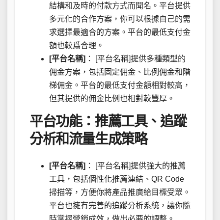
結構和及時的付款方式而聞名。平台提供
多元化的合作方案，你可以根據自己的需
求選擇最適合的方案。平台的最低支付金
額也較爲合理。
[平台名稱]
： [平台名稱]提供多種類型的
佣金方案，包括固定佣金、比例佣金和階
梯佣金。平台的最低支付金額相對較高，
但其提供的佣金比例也相對較豐厚。
平台功能：推薦工具、追蹤
分析和流量生成策略
[平台名稱]
： [平台名稱]提供強大的推薦
工具，包括個性化推薦連結、QR Code
掃描等，方便你將產品推廣給目標受眾。
平台也擁有完善的追蹤分析系統，讓你隨
時掌握營銷成效，做出必要的調整。