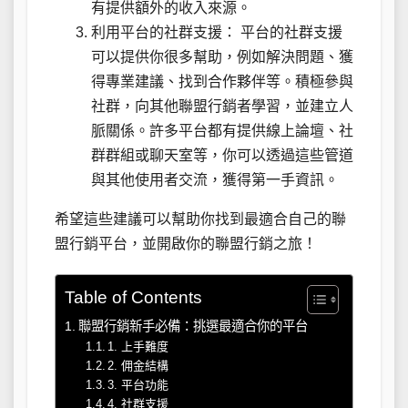
有提供額外的收入來源。
利用平台的社群支援： 平台的社群支援
可以提供你很多幫助，例如解決問題、獲
得專業建議、找到合作夥伴等。積極參與
社群，向其他聯盟行銷者學習，並建立人
脈關係。許多平台都有提供線上論壇、社
群群組或聊天室等，你可以透過這些管道
與其他使用者交流，獲得第一手資訊。
希望這些建議可以幫助你找到最適合自己的聯
盟行銷平台，並開啟你的聯盟行銷之旅！
Table of Contents
聯盟行銷新手必備：挑選最適合你的平台
1. 上手難度
2. 佣金結構
3. 平台功能
4. 社群支援