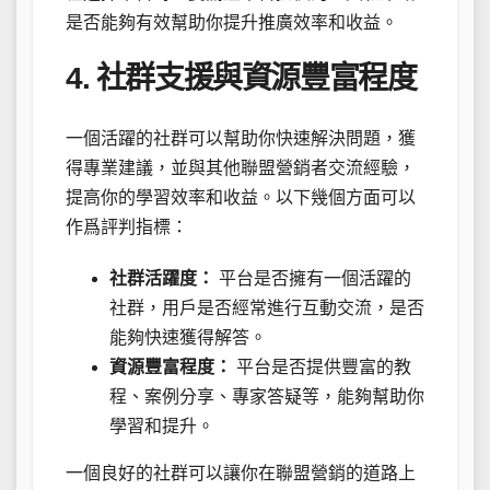
是否能夠有效幫助你提升推廣效率和收益。
4. 社群支援與資源豐富程度
一個活躍的社群可以幫助你快速解決問題，獲
得專業建議，並與其他聯盟營銷者交流經驗，
提高你的學習效率和收益。以下幾個方面可以
作爲評判指標：
社群活躍度：
平台是否擁有一個活躍的
社群，用戶是否經常進行互動交流，是否
能夠快速獲得解答。
資源豐富程度：
平台是否提供豐富的教
程、案例分享、專家答疑等，能夠幫助你
學習和提升。
一個良好的社群可以讓你在聯盟營銷的道路上