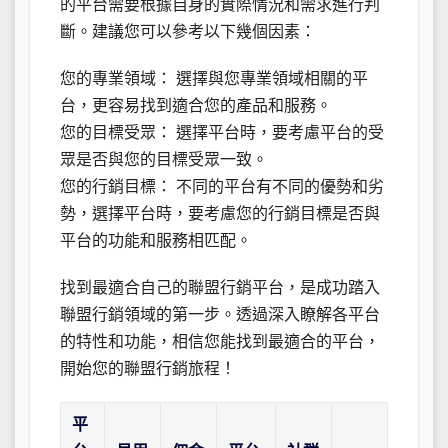
的平台需要根據自身的實際情況和需求進行判
斷。建議您可以參考以下幾個因素：
您的專業領域： 選擇與您專業領域相關的平
台，更容易找到適合您的產品和服務。
您的目標受眾： 選擇平台時，要考慮平台的受
眾是否與您的目標受眾一致。
您的行銷目標： 不同的平台有不同的優勢和劣
勢，選擇平台時，要考慮您的行銷目標是否與
平台的功能和服務相匹配。
找到最適合自己的聯盟行銷平台，是成功踏入
聯盟行銷領域的第一步。透過深入瞭解各平台
的特性和功能，相信您能找到最適合的平台，
開始您的聯盟行銷旅程！
平