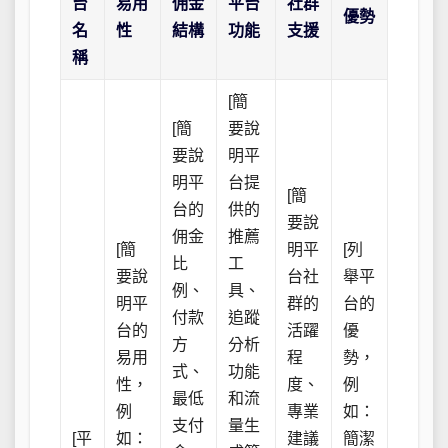
台
易用
佣金
平台
社群
優勢
名
性
結構
功能
支援
稱
[簡
[簡
要說
要說
明平
明平
台提
[簡
台的
供的
要說
佣金
推薦
[簡
明平
[列
比
工
要說
台社
舉平
例、
具、
明平
群的
台的
付款
追蹤
台的
活躍
優
方
分析
易用
程
勢，
式、
功能
性，
度、
例
最低
和流
例
專業
如：
支付
量生
[平
如：
建議
簡潔