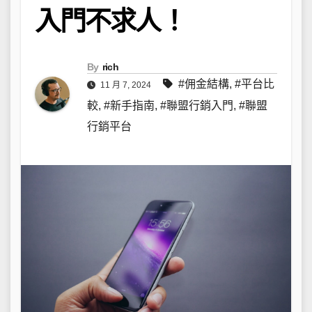
入門不求人！
By
rich
#佣金結構
,
#平台比
11 月 7, 2024
較
,
#新手指南
,
#聯盟行銷入門
,
#聯盟
行銷平台