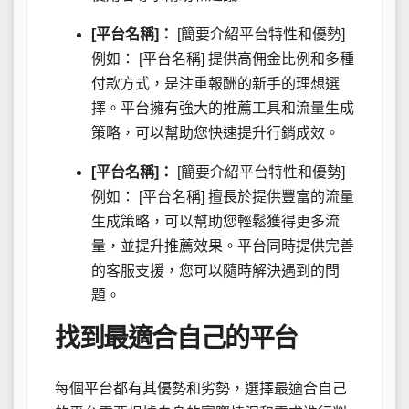
[平台名稱]：
[簡要介紹平台特性和優勢]
例如： [平台名稱] 提供高佣金比例和多種
付款方式，是注重報酬的新手的理想選
擇。平台擁有強大的推薦工具和流量生成
策略，可以幫助您快速提升行銷成效。
[平台名稱]：
[簡要介紹平台特性和優勢]
例如： [平台名稱] 擅長於提供豐富的流量
生成策略，可以幫助您輕鬆獲得更多流
量，並提升推薦效果。平台同時提供完善
的客服支援，您可以隨時解決遇到的問
題。
找到最適合自己的平台
每個平台都有其優勢和劣勢，選擇最適合自己