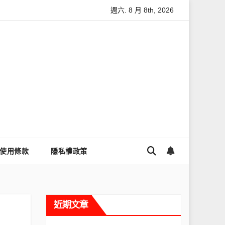
週六. 8 月 8th, 2026
怎麼讓Threads流量變多？高效提升流量的完整教學
為什麼大
使用條款
隱私權政策
近期文章