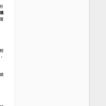
粉
運
覆
輕
，
續