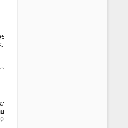
禮
號
共
提
但
參