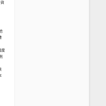
帶貨
他
禮
識度
例
果
率