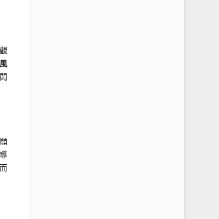
觀
風
悶
願
導
而