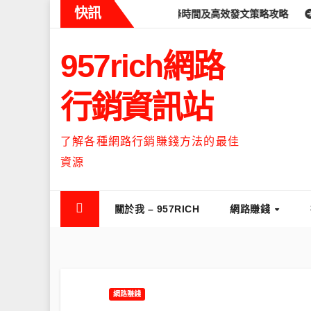
Skip
快訊
eads什麼時候流量最高？流量高峰時間及高效發文策略攻略
如何讓T
to
content
957rich網路
行銷資訊站
了解各種網路行銷賺錢方法的最佳
資源
關於我 – 957RICH
網路賺錢
網路賺錢