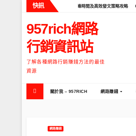
Skip
快訊
eads什麼時候流量最高？流量高峰時間及高效發文策略攻略
如何讓T
to
content
957rich網路
行銷資訊站
了解各種網路行銷賺錢方法的最佳
資源
關於我 – 957RICH
網路賺錢
網路賺錢