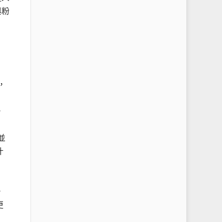
與粉
，
，
並
什
，
更