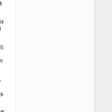
助
得
把
互
粉
，
多