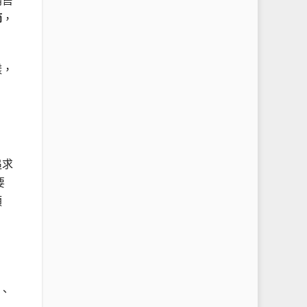
銷售
節
，
樣，
追求
要
預
、