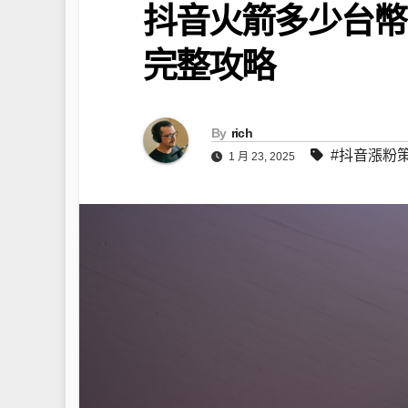
抖音火箭多少台幣
完整攻略
By
rich
#抖音漲粉
1 月 23, 2025