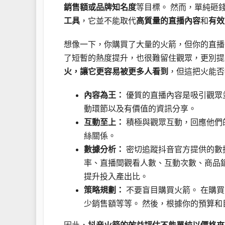
銷售額或品牌知名度
等目標。 然而，單純砸
工具
，它並不能取代
高質量的直播內容
和
有效
想像一下，你購買了大量的火箭，但你的直播
了短暫的熱度提升，也很難留住觀眾，更別
火，讓它更容易被更多人看到
，但這把火能否
內容為王：
優質的直播內容是吸引觀眾
動環節以及有價值的資訊分享。
互動至上：
積極與觀眾互動，回應他們
絲關係。
數據分析：
密切追蹤抖音官方提供的數
率、直播間觀看人數、互動次數、商品
提升投入產出比。
策略規劃：
不要盲目購買火箭。 在購
少銷售額等等。 然後，根據你的預算