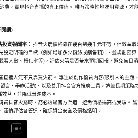
消費，實現抖音直播的真正價值。 唯有策略性地運用資源，才
閱讀)
估投資報酬率：
抖音火箭價格雖在幾百到幾千元不等，但效益取
，先設定明確的目標（例如增加多少粉絲或銷售額），並規劃預算
觀看人數、轉化率等)，評估火箭是否帶來預期回報，避免盲目
音直播人氣不只靠買火箭。 專注於創作優質內容(吸引人的主題
覆留言、舉辦活動)、以及善用抖音官方推廣工具，這些長期策略
播效益，並降低營運成本。
購買抖音火箭時，務必透過官方渠道，避免價格過高或受騙。 留
。 謹慎評估各管道，確保資金安全及價格透明。