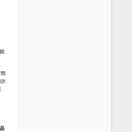
銷
實際
到詐
償
品