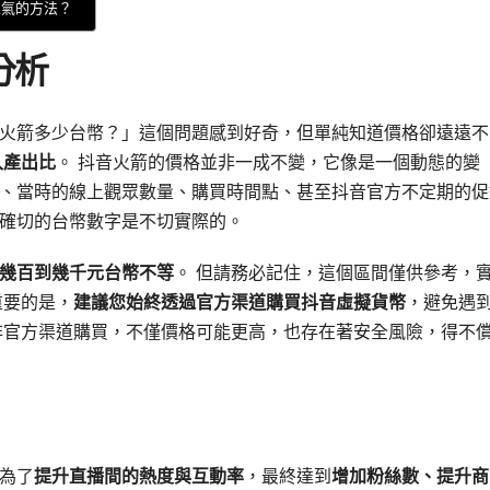
人氣的方法？
分析
火箭多少台幣？」這個問題感到好奇，但單純知道價格卻遠遠不
入產出比
。 抖音火箭的價格並非一成不變，它像是一個動態的變
、當時的線上觀眾數量、購買時間點、甚至抖音官方不定期的促
確切的台幣數字是不切實際的。
幾百到幾千元台幣不等
。 但請務必記住，這個區間僅供參考，
重要的是，
建議您始終透過官方渠道購買抖音虛擬貨幣
，避免遇
非官方渠道購買，不僅價格可能更高，也存在著安全風險，得不
為了
提升直播間的熱度與互動率
，最終達到
增加粉絲數、提升商