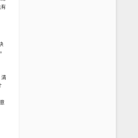
能有
決
。
消
、清
才
意