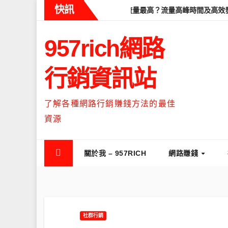
Skip
快訊
學
Threads什麼時候流量最高？流量高峰時間及高效發文策略攻略
to
content
957rich網路
行銷資訊站
了解各種網路行銷賺錢方法的最佳
資源
關於我 – 957RICH
網路賺錢
社群行銷