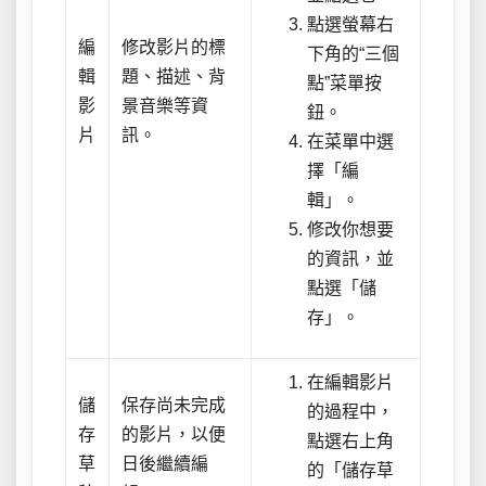
點選螢幕右
編
修改影片的標
下角的“三個
輯
題、描述、背
點”菜單按
影
景音樂等資
鈕。
片
訊。
在菜單中選
擇「編
輯」。
修改你想要
的資訊，並
點選「儲
存」。
在編輯影片
儲
保存尚未完成
的過程中，
存
的影片，以便
點選右上角
草
日後繼續編
的「儲存草