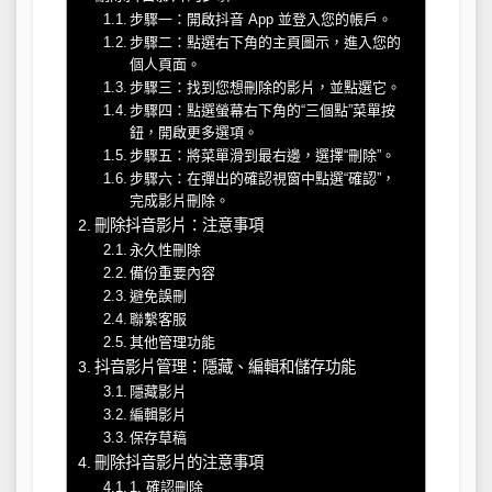
步驟一：開啟抖音 App 並登入您的帳戶。
步驟二：點選右下角的主頁圖示，進入您的
個人頁面。
步驟三：找到您想刪除的影片，並點選它。
步驟四：點選螢幕右下角的“三個點”菜單按
鈕，開啟更多選項。
步驟五：將菜單滑到最右邊，選擇“刪除”。
步驟六：在彈出的確認視窗中點選“確認”，
完成影片刪除。
刪除抖音影片：注意事項
永久性刪除
備份重要內容
避免誤刪
聯繫客服
其他管理功能
抖音影片管理：隱藏、編輯和儲存功能
隱藏影片
編輯影片
保存草稿
刪除抖音影片的注意事項
1. 確認刪除