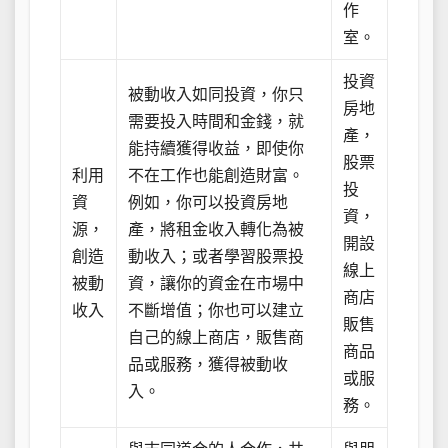
作
室。
投資
被動收入如同投資，你只
房地
需要投入時間和金錢，就
產，
能持續獲得收益，即使你
股票
利用
不在工作也能創造財富。
投
資
例如，你可以投資房地
資，
源，
產，將租金收入轉化為被
開設
創造
動收入；或者學習股票投
線上
被動
資，讓你的資金在市場中
商店
收入
不斷增值；你也可以建立
販售
自己的線上商店，販售商
商品
品或服務，獲得被動收
或服
入。
務。