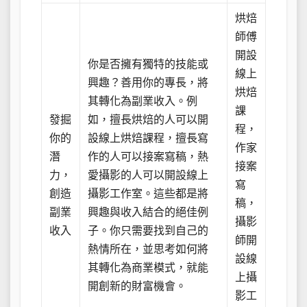
烘焙
師傅
開設
你是否擁有獨特的技能或
線上
興趣？善用你的專長，將
烘焙
其轉化為副業收入。例
課
發掘
如，擅長烘焙的人可以開
程，
你的
設線上烘焙課程，擅長寫
作家
潛
作的人可以接案寫稿，熱
接案
力，
愛攝影的人可以開設線上
寫
創造
攝影工作室。這些都是將
稿，
副業
興趣與收入結合的絕佳例
攝影
收入
子。你只需要找到自己的
師開
熱情所在，並思考如何將
設線
其轉化為商業模式，就能
上攝
開創新的財富機會。
影工