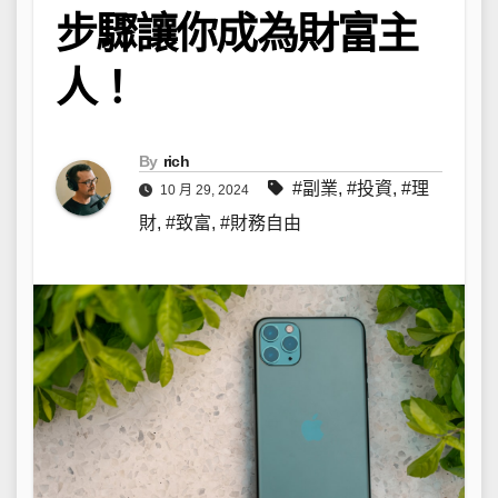
步驟讓你成為財富主
人！
By
rich
#副業
,
#投資
,
#理
10 月 29, 2024
財
,
#致富
,
#財務自由