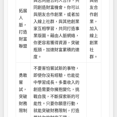
與志同道合的人合作，共
與朋
同創造財富機會。你可以
友合
拓展
與朋友合作創業，或者加
作創
人
入線上社群，與其他創業
業，
脈，
家互相學習，共同打造事
加入
打造
業版圖。藉由人脈網絡，
線上
財富
你更容易獲得資源，突破
創業
聯盟
瓶頸，加速財富累積的速
社
度。
群。
不要害怕嘗試新的事物，
勇敢
即使你沒有經驗，也能從
嘗
中學習成長。多重收入的
試，
創造需要你擁抱變化，挑
突破
戰自我，不斷探索新的可
財務
能性。只要你願意行動，
限制
就能突破財務限制，打造