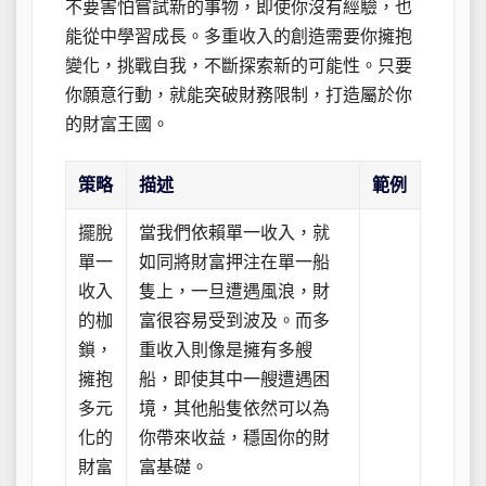
不要害怕嘗試新的事物，即使你沒有經驗，也
能從中學習成長。多重收入的創造需要你擁抱
變化，挑戰自我，不斷探索新的可能性。只要
你願意行動，就能突破財務限制，打造屬於你
的財富王國。
策略
描述
範例
擺脫
當我們依賴單一收入，就
單一
如同將財富押注在單一船
收入
隻上，一旦遭遇風浪，財
的枷
富很容易受到波及。而多
鎖，
重收入則像是擁有多艘
擁抱
船，即使其中一艘遭遇困
多元
境，其他船隻依然可以為
化的
你帶來收益，穩固你的財
財富
富基礎。