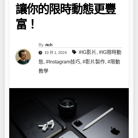
讓你的限時動態更豐
富！
By
rich
#IG影片
,
#IG限時動
10 月 1, 2024
態
,
#Instagram技巧
,
#影片製作
,
#限動
教學