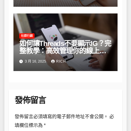
社群行銷
如何讓Threads不要顯示IG？完
整教學：高效管理你的線上隱
私與數據安全
3 月 16, 2025
RICH
發佈留言
發佈留言必須填寫的電子郵件地址不會公開。
必
填欄位標示為
*