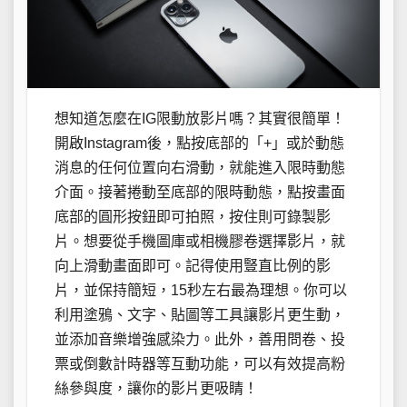
想知道怎麼在IG限動放影片嗎？其實很簡單！
開啟Instagram後，點按底部的「+」或於動態
消息的任何位置向右滑動，就能進入限時動態
介面。接著捲動至底部的限時動態，點按畫面
底部的圓形按鈕即可拍照，按住則可錄製影
片。想要從手機圖庫或相機膠卷選擇影片，就
向上滑動畫面即可。記得使用豎直比例的影
片，並保持簡短，15秒左右最為理想。你可以
利用塗鴉、文字、貼圖等工具讓影片更生動，
並添加音樂增強感染力。此外，善用問卷、投
票或倒數計時器等互動功能，可以有效提高粉
絲參與度，讓你的影片更吸睛！