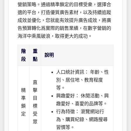
營銷策略。通過精準鎖定的目標受衆，選擇合
適的平台，打造優質廣告素材，以及持續追蹤
成效並優化，您就能有效提升廣告成效，將廣
告預算轉化爲實際的銷售業績，在數字營銷的
海洋中乘風破浪，取得更大的成功。
階
重
說明
段
點
人口統計資訊： 年齡、性
別、居住地、教育程度
直
等。
精
擊
興趣愛好： 休閒活動、興
準
目
趣愛好、喜愛的品牌等。
鎖
標
行為特徵： 瀏覽網站行
定
受
為、購買紀錄、網路搜尋
眾
習慣等。