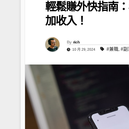
輕鬆賺外快指南：
加收入！
By
rich
#兼職
,
#副
10 月 29, 2024