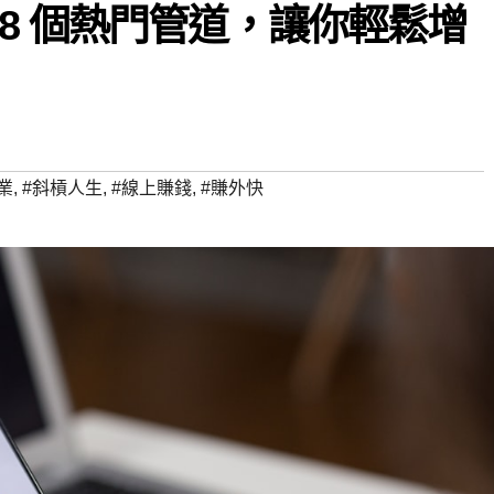
8 個熱門管道，讓你輕鬆增
業
,
#斜槓人生
,
#線上賺錢
,
#賺外快