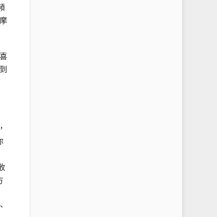
頻
摩
喜
到
，
你
收
方
、