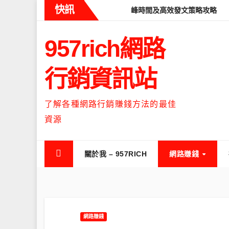
Skip
快訊
ads什麼時候流量最高？流量高峰時間及高效發文策略攻略
如何讓T
to
content
957rich網路
行銷資訊站
了解各種網路行銷賺錢方法的最佳
資源
關於我 – 957RICH
網路賺錢
網路賺錢