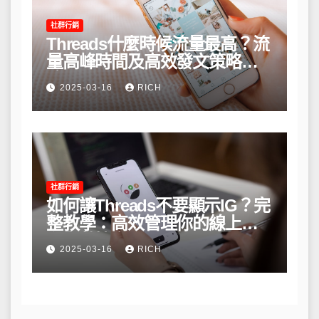
社群行銷
Threads什麼時候流量最高？流
量高峰時間及高效發文策略攻
略
2025-03-16
RICH
社群行銷
如何讓Threads不要顯示IG？完
整教學：高效管理你的線上隱
私與數據安全
2025-03-16
RICH