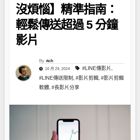
沒煩惱】精準指南：
輕鬆傳送超過 5 分鐘
影片
By
rich
#LINE傳影片
,
10 月 29, 2024
#LINE傳送限制
,
#影片剪輯
,
#影片剪輯
軟體
,
#長影片分享