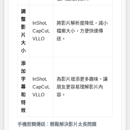
調
整
InShot,
將影片解析度降低，減小
影
CapCut,
檔案大小，方便快速傳
片
VLLO
送。
大
小
添
加
字
InShot,
為影片增添更多趣味，讓
幕
CapCut,
朋友更容易理解影片內
和
VLLO
容。
特
效
手機剪輯傳送：輕鬆解決影片太長問題