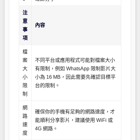
注
意
內容
事
項
檔
案
不同平台或應用程式可能對檔案大小
大
有限制，例如 WhatsApp 限制影片大
小
小為 16 MB，因此需要先確認目標平
限
台的限制。
制
網
確保你的手機有足夠的網路速度，才
路
能順利分享影片，建議使用 WiFi 或
速
4G 網路。
度