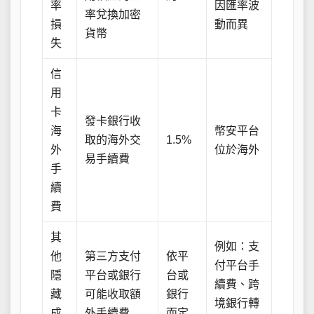
率
因匯率波
率兌換加密
損
動而異
貨幣
失
信
用
卡
發卡銀行收
海
幣安平台
取的海外交
1.5%
外
位於海外
易手續費
手
續
費
其
例如：支
他
第三方支付
依平
付平台手
隱
平台或銀行
台或
續費、跨
藏
可能收取額
銀行
境銀行轉
成
外手續費
而定