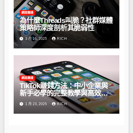
網路賺錢
為什麼Threads叫脆？社群媒體
策略師深度剖析其脆弱性
3 月 16, 2025
RICH
網路賺錢
TikTok賺錢方法：中小企業與
新手必學的完整教學與高效策
略
1 月 23, 2025
RICH