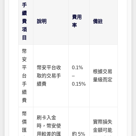
手
續
費用
費
說明
備註
率
項
目
幣
安
平
幣安平台收
0.1%
根據交易
台
取的交易手
–
量級而定
手
續費
0.15%
續
費
幣
刷卡入金
價
實際損失
時，幣安使
匯
金額可能
用較差的匯
約 5%