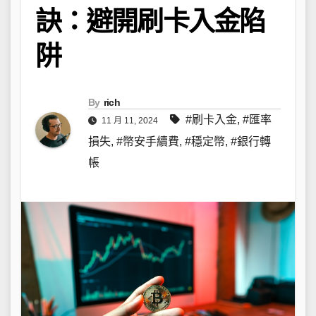
訣：避開刷卡入金陷
阱
By
rich
#刷卡入金
,
#匯率
11 月 11, 2024
損失
,
#幣安手續費
,
#穩定幣
,
#銀行轉
帳