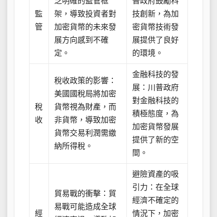
乏明確的監管框
普政府鼓勵科
監
架，導致投資者對
技創新，為加
管
加密貨幣的未來發
密貨幣技術發
展方向感到不確
展提供了良好
定。
的環境。
金融科技的發
稅收政策的影響：
展：川普政府
美國國稅局將加密
對金融科技的
稅
貨幣視為財產，而
積極態度，為
收
非貨幣，導致加密
加密貨幣發展
貨幣交易利潤需繳
提供了新的空
納所得稅。
間。
避險資產的吸
引力：在全球
貿易戰的衝擊：貿
經濟不確定的
易戰可能造成全球
經
情況下，加密