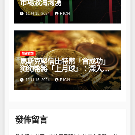
市場波濤洶湧
11 月 15, 2024
RICH
加密貨幣
馬斯克堅信比特幣「會成功」
狗狗幣將「上月球」：深入解
析他的長期看法
11 月 15, 2024
RICH
發佈留言