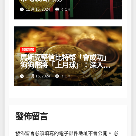
11 月 15, 2024
RICH
加密貨幣
馬斯克堅信比特幣「會成功」
狗狗幣將「上月球」：深入解
析他的長期看法
11 月 15, 2024
RICH
發佈留言
發佈留言必須填寫的電子郵件地址不會公開。
必