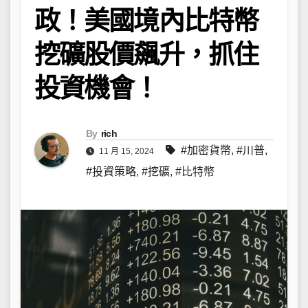
政！美國境內比特幣
挖礦股價飆升，抓住
投資機會！
By
rich
#加密貨幣
,
#川普
,
11 月 15, 2024
#投資策略
,
#挖礦
,
#比特幣