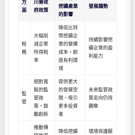
方
川普政
挖礦產業
發展趨勢
面
府政策
的影響
降低比特
大幅削
幣挖礦企
持續影響挖
稅
減企業
業的營運
礦企業的盈
務
所得稅
成本，創
利能力
率
造有利環
境
相對寬
提供更大
鬆的監
的發展空
未來監管政
監
管政
間，吸引
策走向仍待
管
策，鼓
更多投資
觀察
勵創新
者
推動傳
降低挖礦
環境保護壓