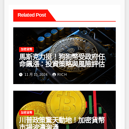
Related Post
加密貨幣
馬斯克力挺！狗狗幣受政府任
命飆漲：投資策略與風險評估
11 月 15, 2024
RICH
加密貨幣
川普政策驚天動地！加密貨幣
市場波濤洶湧