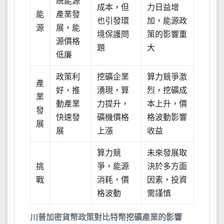
統能源
成本，但
力日益增
能
產業發
也引發環
加，能源政
源
展，能
境保護問
策的影響重
源價格
題
大
低廉
政策利
挖礦企業
算力競爭激
產
好，推
湧現，算
烈，挖礦成
業
動產業
力提升，
本上升，價
發
快速發
礦機價格
格波動影響
展
展
上漲
收益
算力競
未來發展取
挑
爭，能源
決於多方面
戰
消耗，價
因素，投資
格波動
需謹慎
川普加密貨幣政策對比特幣挖礦產業的影響