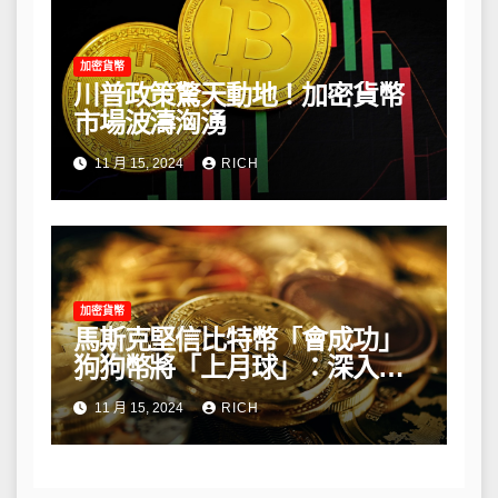
加密貨幣
川普政策驚天動地！加密貨幣
市場波濤洶湧
11 月 15, 2024
RICH
加密貨幣
馬斯克堅信比特幣「會成功」
狗狗幣將「上月球」：深入解
析他的長期看法
11 月 15, 2024
RICH