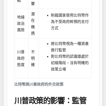
戰
響
潛
制裁國家使用比特幣作
地緣
在
為不受政府幹預的支付
政治
機
方式
風險
遇
將比特幣視為一種資產
進行監管
川普
不
對比特幣的認識還處於
政府
明
初級階段，沒有明確的
態度
確
政策立場
比特幣與川普政府的外交政策
川普政策的影響：監管