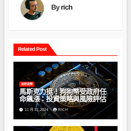
By
rich
Related Post
加密貨幣
馬斯克力挺！狗狗幣受政府任
命飆漲：投資策略與風險評估
11 月 15, 2024
RICH