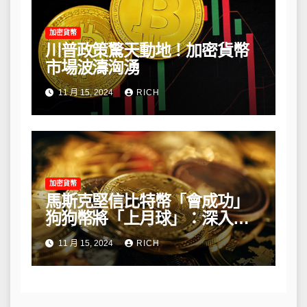
加密貨幣
川普政策驚天動地！加密貨幣
市場波濤洶湧
11 月 15, 2024
RICH
加密貨幣
馬斯克堅信比特幣「會成功」
狗狗幣將「上月球」：深入解
析他的長期看法
11 月 15, 2024
RICH