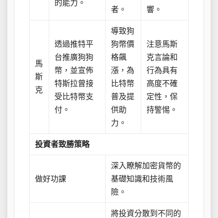
的能力。
者。
響。
導致狗
透過推特平
狗幣價
注意馬斯
台推廣狗狗
格飆
克言論和
馬
幣，並宣佈
漲，為
行為具有
斯
特斯拉曾接
比特幣
高度不確
克
受比特幣支
普及提
定性，保
付。
供助
持警惕。
力。
投資者致勝策略
深入瞭解加密貨幣的
做好功課
基礎知識和技術風
險。
將投資分散到不同的