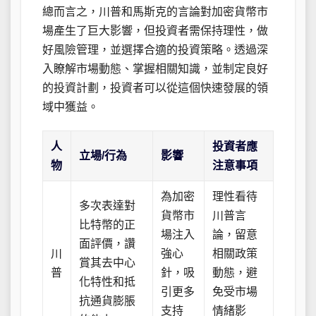
總而言之，川普和馬斯克的言論對加密貨幣市
場產生了巨大影響，但投資者需保持理性，做
好風險管理，並選擇合適的投資策略。透過深
入瞭解市場動態、掌握相關知識，並制定良好
的投資計劃，投資者可以從這個快速發展的領
域中獲益。
人
投資者應
立場/行為
影響
物
注意事項
為加密
理性看待
多次表達對
貨幣市
川普言
比特幣的正
場注入
論，留意
面評價，讚
川
強心
相關政策
賞其去中心
普
針，吸
動態，避
化特性和抵
引更多
免受市場
抗通貨膨脹
支持
情緒影