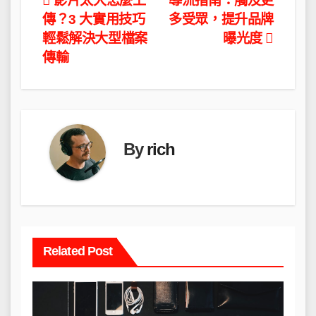
文
影片太大怎麼上
導流指南：觸及更
傳？3 大實用技巧
多受眾，提升品牌
章
輕鬆解決大型檔案
曝光度
導
傳輸
覽
By
rich
Related Post