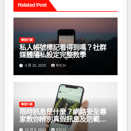
Related Post
聯盟行銷
私人帳號標記看得到嗎？社群
媒體隱私設定完整教學
3 月 16, 2025
RICH
聯盟行銷
限時訊息是什麼？網路安全專
家教你辨別真假訊息及防範風
險
12 月 8, 2024
RICH