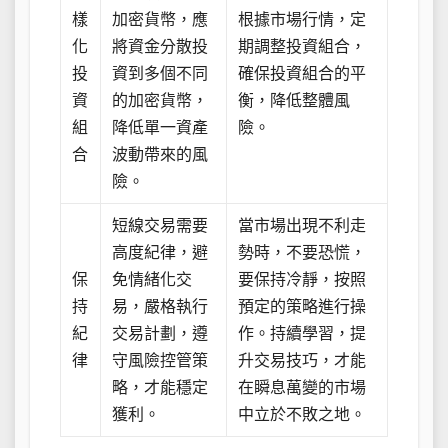
樣
加密貨幣，應
根據市場行情，定
化
將資金分散投
期調整投資組合，
投
資到多個不同
確保投資組合的平
資
的加密貨幣，
衡，降低整體風
組
降低單一資產
險。
合
波動帶來的風
險。
短線交易需要
當市場出現不利走
高度紀律，避
勢時，不要恐慌，
保
免情緒化交
要保持冷靜，按照
持
易，嚴格執行
預定的策略進行操
紀
交易計劃，遵
作。持續學習，提
律
守風險控管策
升交易技巧，才能
略，才能穩定
在瞬息萬變的市場
獲利。
中立於不敗之地。