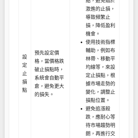
點，避免過於
激進的止損，
導致頻繁止
損，降低盈利
機會。
使用技術指標
輔助，例如布
預先設定價
設
林帶、移動平
格，當價格跌
定
均線等，來設
破止損點時，
止
定止損點，根
系統會自動平
損
據市場走勢的
倉，避免更大
點
變化，調整止
的損失。
損點位置。
避免追漲殺
跌，應耐心等
待市場趨勢明
朗，再進行交