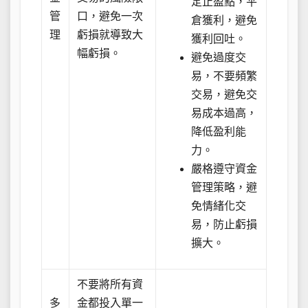
定止盈點，平
管
口，避免一次
倉獲利，避免
理
虧損就導致大
獲利回吐。
幅虧損。
避免過度交
易，不要頻繁
交易，避免交
易成本過高，
降低盈利能
力。
嚴格遵守資金
管理策略，避
免情緒化交
易，防止虧損
擴大。
不要將所有資
多
金都投入單一