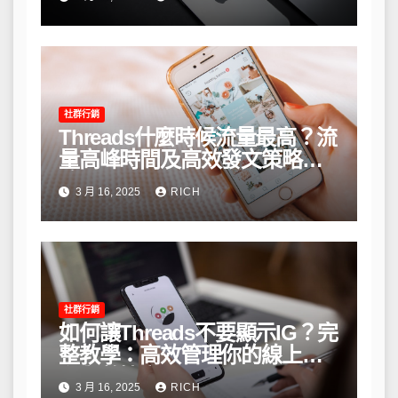
社群行銷
Threads什麼時候流量最高？流
量高峰時間及高效發文策略攻
略
3 月 16, 2025
RICH
社群行銷
如何讓Threads不要顯示IG？完
整教學：高效管理你的線上隱
私與數據安全
3 月 16, 2025
RICH