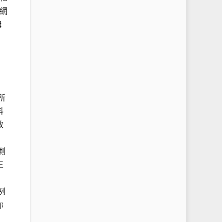
網
溝
所
料
效
測
正
例
你