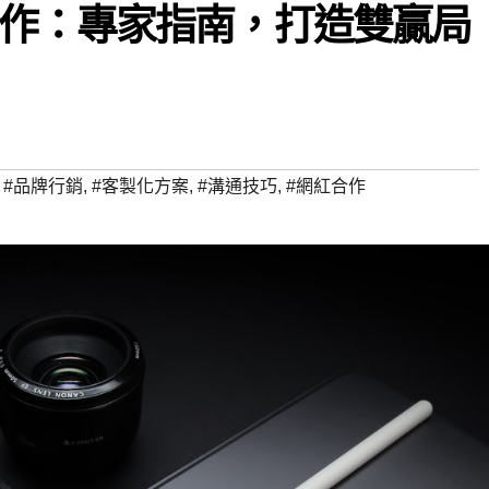
作：專家指南，打造雙贏局
,
#品牌行銷
,
#客製化方案
,
#溝通技巧
,
#網紅合作