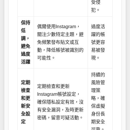
受侵
犯。
保持
偶爾使用Instagram，
過度活
低
關注少數特定主題，避
躍的帳
調，
免頻繁發布貼文或互
號更容
避免
動，降低帳號被識別的
易被發
過度
可能性。
現。
活躍
持續的
定期
風險管
定期檢查和更新
檢查
理策
Instagram帳號設定，
和更
略，確
確保隱私設定有效，沒
新安
保虛擬
有安全漏洞，及時更新
全設
身份長
密碼，留意可疑活動。
定
期安全
可靠。