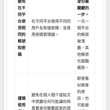
避免
身份最
在不
關鍵的
同平
一步。
台使
在不同平台使用不同的
一旦一
用相
用戶名和強密碼，並善
個平台
同的
用密碼管理器。
的帳號
帳號
被洩
和密
露，其
碼
他帳號
也面臨
風險。
即使看
似無害
的資
避免在個人簡介或貼文
謹慎
訊，也
中透露任何可能讓你與
使用
可能被
真實身份聯繫起來的資