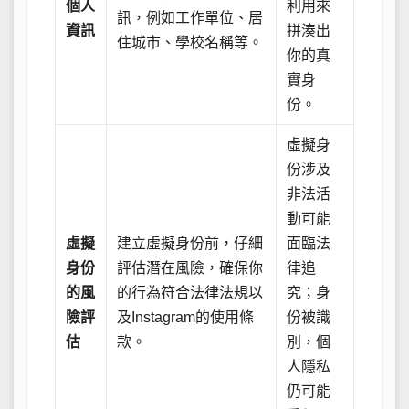
個人
利用來
訊，例如工作單位、居
資訊
拼湊出
住城市、學校名稱等。
你的真
實身
份。
虛擬身
份涉及
非法活
動可能
虛擬
建立虛擬身份前，仔細
面臨法
身份
評估潛在風險，確保你
律追
的風
的行為符合法律法規以
究；身
險評
及Instagram的使用條
份被識
估
款。
別，個
人隱私
仍可能