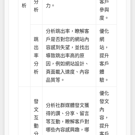
分
客戶
析
力。
析
參與
度。
分析跳出率，瞭解客
優化
跳
戶是否對您的網站內
網
出
容感到失望，並找出
站，
率
導致跳出率高的原
提升
分
因，例如網站設計、
客戶
析
頁面載入速度、內容
體
品質等。
驗。
優化
發
發文
分析社群媒體發文獲
文
內
得的讚、分享、留言
互
容，
等互動，瞭解客戶對
動
提升
哪些內容感興趣，哪
分
客戶