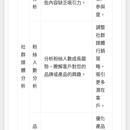
些內容缺乏吸引力。
析
參與
度。
調整
社群
媒體
社
粉
行銷
群
絲
分析粉絲人數成長趨
策
媒
人
勢，瞭解客戶對您的
略，
體
數
品牌或產品的興趣。
吸引
分
分
更多
析
析
潛在
客
戶。
優化
品
產品