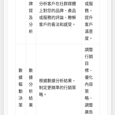
牌
分析客戶在社群媒體
或服
提
上對您的品牌、產品
務，
及
或服務的評論，瞭解
提升
分
客戶的看法和感受。
客戶
析
滿意
度。
調整
行銷
目
數
數
標、
據
據
優化
根據數據分析結果，
驅
分
內容
制定更精準的行銷策
動
析
策
略。
決
結
略、
策
果
調整
廣告