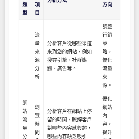
分析方法
類
項
方向
型
目
調整
流
行銷
量
分析客戶從哪些渠道
策
來
來到您的網站，例如
略，
源
搜尋引擎、社群媒
優化
分
體、廣告等。
流量
析
來
源。
優化
網
瀏
網站
站
分析客戶在網站上停
覽
內
流
留的時間，瞭解客戶
時
容，
量
對哪些內容感興趣，
間
提升
分
哪些內容缺乏吸引