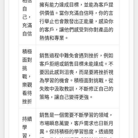
相信
擁有能力達成目標，並能為客戶提
自
供價值。當你充滿自信時，你的言
己，
行舉止也會散發出正能量，感染你
充滿
的客戶，讓他們感受到你對產品的
自信
熱情和專業。
積極
銷售過程中難免會遇到挫折，例如
面對
客戶拒絕或銷售目標未能達成。不
挑
要因此感到沮喪，而是要將挫折視
戰，
為學習的機會。積極面對挑戰，從
樂觀
失敗中汲取教訓，不斷修正自己的
看待
策略，讓自己變得更強。
挫折
銷售是一個需要不斷學習的領域，
持續
市場瞬息萬變，客戶需求也日新月
學
異。保持積極的學習態度，透過閱
習，