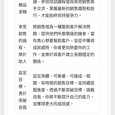
讀、參加培訓課程或與其他銷售高
精益
手交流，掌握最新的銷售趨勢和技
求精
巧，才能始終保持競爭力。
享受
將銷售視為一種幫助客戶解決問
銷售
題，提供他們所需價值的機會。當
的過
你真心想要幫助客戶，並從中獲得
程，
成就感時，你會更加熱愛你的工
樂於
作，並樂於與客戶建立長期穩定的
助人
關係。
設定
設定具體、可衡量、可達成、相
目
關、有時限的銷售目標，並持續追
標，
蹤進度。透過不斷突破目標，挑戰
勇於
自我，你將不斷提升自己的能力，
突破
並獲得更大的成就感。
自我