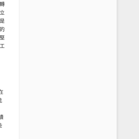
轉
立
是
的
堅
工
在
能
讀
些