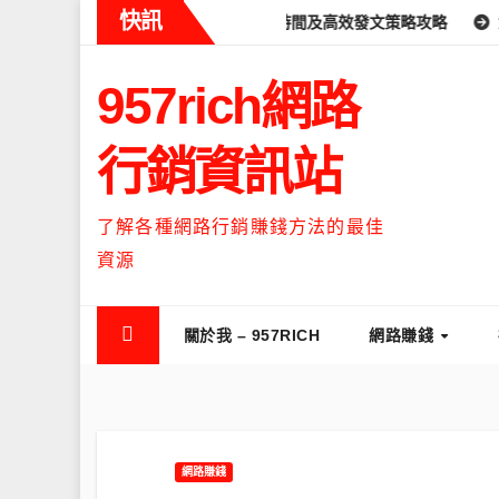
Skip
快訊
ds什麼時候流量最高？流量高峰時間及高效發文策略攻略
如何讓Th
to
content
957rich網路
行銷資訊站
了解各種網路行銷賺錢方法的最佳
資源
關於我 – 957RICH
網路賺錢
網路賺錢