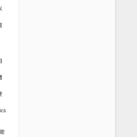
以
電
相
體
使
cs
密