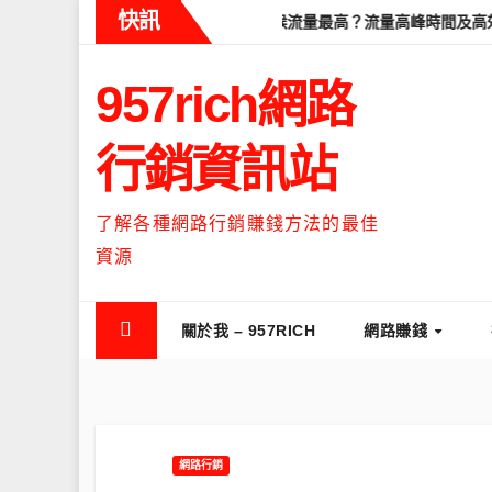
Skip
快訊
教學
Threads什麼時候流量最高？流量高峰時間及高效發文策略攻
to
content
957rich網路
行銷資訊站
了解各種網路行銷賺錢方法的最佳
資源
關於我 – 957RICH
網路賺錢
網路行銷