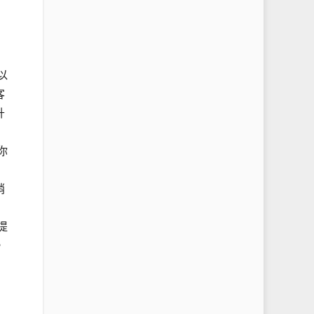
以
客
升
你
銷
提
，