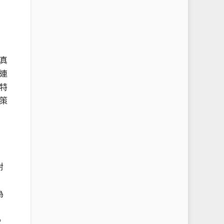
真
連
特
策
對
為
。