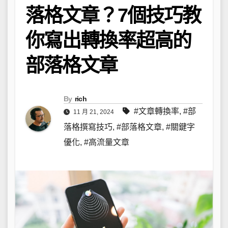
落格文章？7個技巧教
你寫出轉換率超高的
部落格文章
By
rich
#文章轉換率
,
#部
11 月 21, 2024
落格撰寫技巧
,
#部落格文章
,
#關鍵字
優化
,
#高流量文章