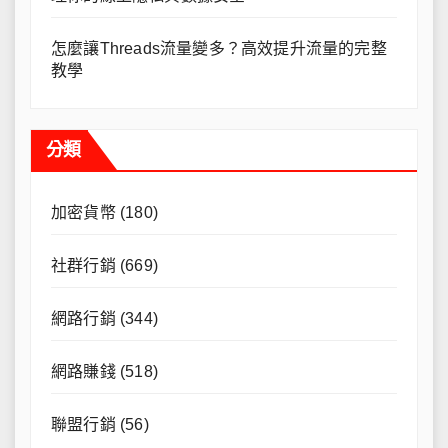
怎麼讓Threads流量變多？高效提升流量的完整
教學
分類
加密貨幣
(180)
社群行銷
(669)
網路行銷
(344)
網路賺錢
(518)
聯盟行銷
(56)