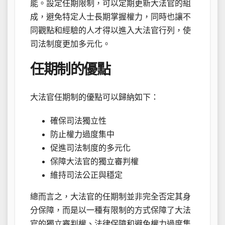
能。設定任期限制，可以定期更新大法官的組
成，避免特定人士長期掌握權力，同時也讓不
同觀點和經驗的人才得以進入大法官行列，使
司法制度更加多元化。
任期制的優點
大法官任期制的優點可以歸納如下：
確保司法獨立性
防止權力過度集中
促進司法制度的多元化
保障大法官的獨立審判權
維持司法公正與穩定
總而言之，大法官的任期制並非完全否定其身
分保障，而是以一種有限制的方式保障了大法
官的獨立審判權、法律保障和避免權力過度集