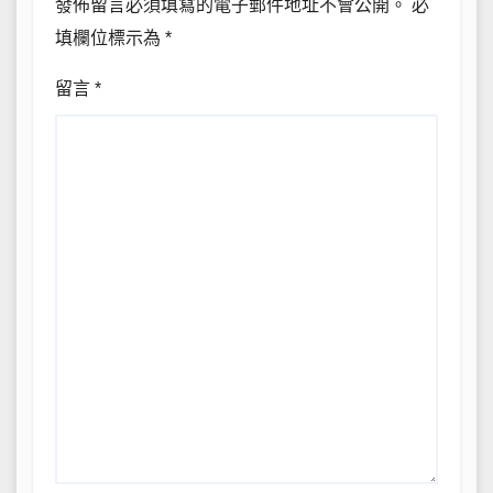
發佈留言必須填寫的電子郵件地址不會公開。
必
填欄位標示為
*
留言
*