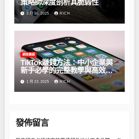
策略師深度剖析其脆弱性
3 月 16, 2025
RICH
網路賺錢
TikTok賺錢方法：中小企業與
新手必學的完整教學與高效策
略
1 月 23, 2025
RICH
發佈留言