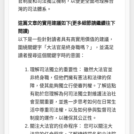
官制度和司法獨立機制，以便更全面地理解台
灣的司法體系。
這篇文章的實用建議如下(更多細節請繼續往下
閱讀)
以下是一些針對讀者具有高實用價值的建議，
圍繞關鍵字「大法官是終身職嗎？」，並滿足
讀者搜尋這個關鍵字時的意圖：
理解司法獨立的重要性： 雖然大法官並
非終身職，但他們擁有憲法和法律的保
障，使其能夠獨立行使審判權。了解這點
有助於您理解為何司法獨立對維護法治社
會至關重要，並進一步思考如何在日常生
活中尊重司法權，以及如何參與監督司法
制度的運作，以確保其公正性。
關注大法官的任命程序： 您可以關注大