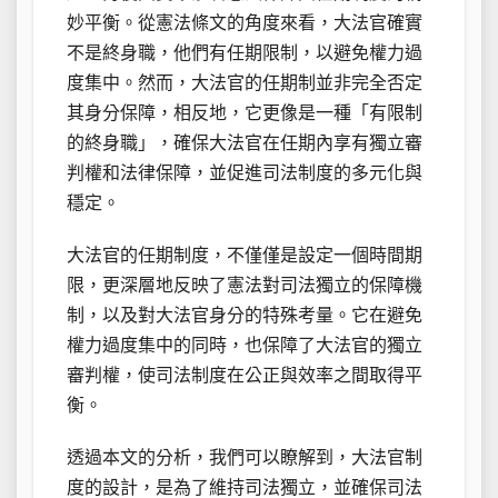
妙平衡。從憲法條文的角度來看，大法官確實
不是終身職，他們有任期限制，以避免權力過
度集中。然而，大法官的任期制並非完全否定
其身分保障，相反地，它更像是一種「有限制
的終身職」，確保大法官在任期內享有獨立審
判權和法律保障，並促進司法制度的多元化與
穩定。
大法官的任期制度，不僅僅是設定一個時間期
限，更深層地反映了憲法對司法獨立的保障機
制，以及對大法官身分的特殊考量。它在避免
權力過度集中的同時，也保障了大法官的獨立
審判權，使司法制度在公正與效率之間取得平
衡。
透過本文的分析，我們可以瞭解到，大法官制
度的設計，是為了維持司法獨立，並確保司法