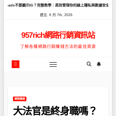
Skip
顯示IG？完整教學：高效管理你的線上隱私與數據安全
怎麼讓Thre
to
週五. 8 月 7th, 2026
content
957rich網路行銷資訊站
了解各種網路行銷賺錢方法的最佳資源
網路賺錢
大法官是終身職嗎？