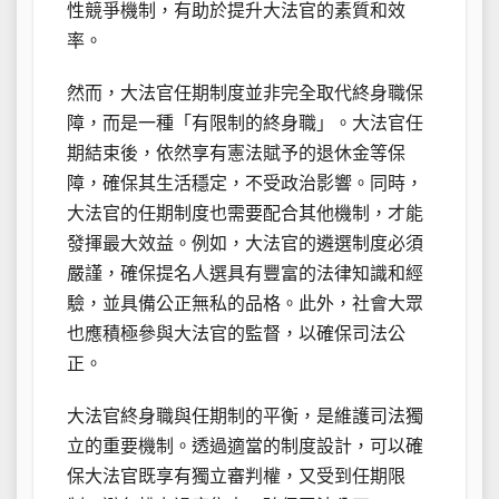
性競爭機制，有助於提升大法官的素質和效
率。
然而，大法官任期制度並非完全取代終身職保
障，而是一種「有限制的終身職」。大法官任
期結束後，依然享有憲法賦予的退休金等保
障，確保其生活穩定，不受政治影響。同時，
大法官的任期制度也需要配合其他機制，才能
發揮最大效益。例如，大法官的遴選制度必須
嚴謹，確保提名人選具有豐富的法律知識和經
驗，並具備公正無私的品格。此外，社會大眾
也應積極參與大法官的監督，以確保司法公
正。
大法官終身職與任期制的平衡，是維護司法獨
立的重要機制。透過適當的制度設計，可以確
保大法官既享有獨立審判權，又受到任期限