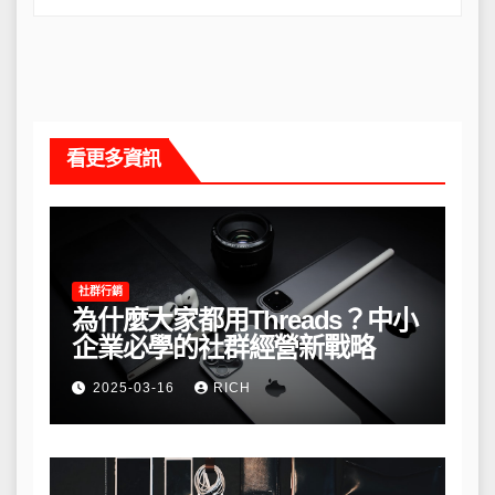
看更多資訊
社群行銷
為什麼大家都用Threads？中小
企業必學的社群經營新戰略
2025-03-16
RICH