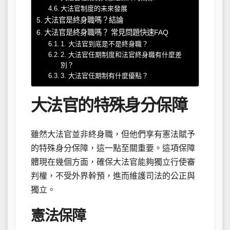
大法官制度的未來發展
大法官是終身職嗎？結論
大法官是終身職嗎？ 常見問題快速FAQ
1. 大法官到底是不是終身職？
2. 大法官任期制度和法官終身職有什麼差
別？
3. 大法官任期制有什麼優點？
大法官的特殊身分保障
雖然大法官並非終身職，但他們享有憲法賦予
的特殊身分保障，這一點至關重要。這項保障
體現在幾個方面，確保大法官能夠獨立行使審
判權，不受外界幹預，進而維護司法的公正與
獨立。
憲法保障