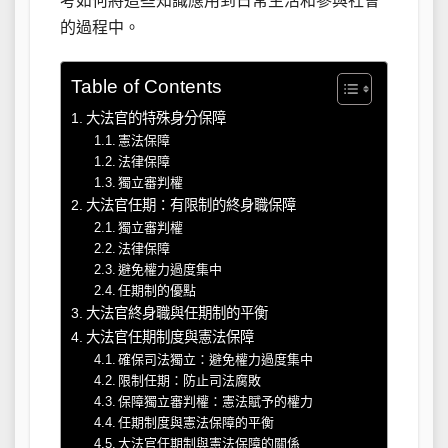
考如何將這些知識應用到日常生活和參與社會
的過程中。
Table of Contents
大法官的特殊身分保障
憲法保障
法律保障
獨立審判權
大法官任期：有限制的終身職保障
獨立審判權
法律保障
避免權力過度集中
任期制的優點
大法官終身職與任期制的平衡
大法官任期制度與憲法保障
確保司法獨立：避免權力過度集中
限制任期：防止司法腐敗
保障獨立審判權：憲法賦予的權力
任期制度與憲法保障的平衡
大法官任期制與憲法保障的關係