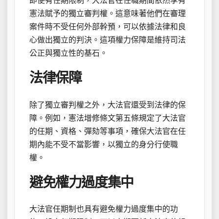
即使有任期限制，大法官在任職期間依然享有
憲法賦予的獨立審判權。這意味著他們在審理
案件時不受任何外部幹預，可以依據法律和良
心做出獨立的判決。這項權力保障是維持司法
公正與獨立性的基石。
法律保障
除了獨立審判權之外，大法官還受到法律的保
障。例如，憲法增修條文第五條規定了大法官
的任期、資格、彈劾等事項，確保大法官在任
期內能不受不當影響，以獨立的身分行使職
權。
避免權力過度集中
大法官任期制也具有避免權力過度集中的功