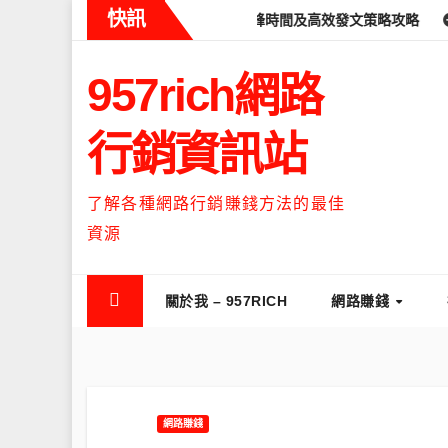
Skip
快訊
ads什麼時候流量最高？流量高峰時間及高效發文策略攻略
如何讓Th
to
content
957rich網路
行銷資訊站
了解各種網路行銷賺錢方法的最佳
資源
關於我 – 957RICH
網路賺錢
網路賺錢