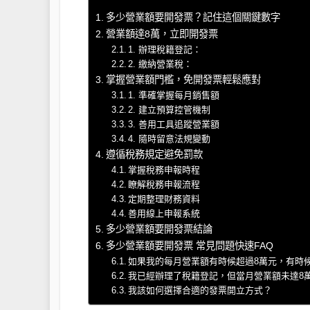
多少營業額要開發票？記住這個關鍵數字
營業額達8萬，立即開發票
1. 辦理稅籍登記：
2. 繳納營業稅：
掌握營業額門檻，免開發票輕鬆應對
1. 準確掌握每月銷售額
2. 建立預算控管機制
3. 善用工具追蹤營業額
4. 隨時留意法規變動
遵循稅務規定避免罰款
掌握稅務申報時程
瞭解稅務申報流程
定期整理財務資料
善用線上申報系統
多少營業額要開發票結論
多少營業額要開發票 常見問題快速FAQ
如果我的每月營業額有時候超過8萬元，有時
我已經辦理了稅籍登記，但當月營業額未達8
我該如何選擇合適的發票開立方式？