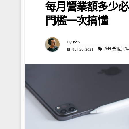
每月營業額多少必
門檻一次搞懂
By
rich
#營業稅
,
#
9 月 29, 2024