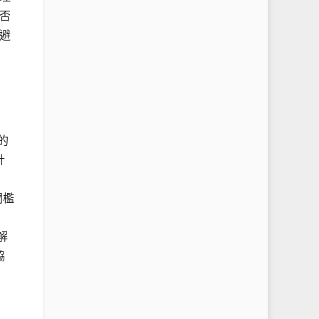
否
避
的
計
門檻
解
協