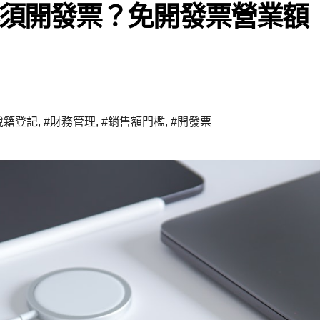
須開發票？免開發票營業額
稅籍登記
,
#財務管理
,
#銷售額門檻
,
#開發票