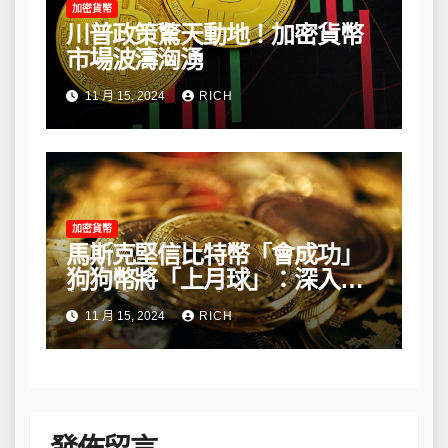
加密貨幣
川普政策驚天動地！加密貨幣
市場波濤洶湧
11 月 15, 2024
RICH
加密貨幣
馬斯克堅信比特幣「會成功」
狗狗幣將「上月球」：深入解
析他的長期看法
11 月 15, 2024
RICH