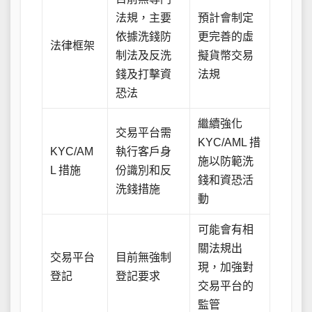
法規，主要
預計會制定
依據洗錢防
更完善的虛
法律框架
制法及反洗
擬貨幣交易
錢及打擊資
法規
恐法
繼續強化
交易平台需
KYC/AML 措
KYC/AM
執行客戶身
施以防範洗
L 措施
份識別和反
錢和資恐活
洗錢措施
動
可能會有相
關法規出
交易平台
目前無強制
現，加強對
登記
登記要求
交易平台的
監管