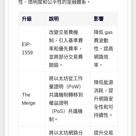
性、透明度和公平性的金融體系。
升級
說明
影響
改變交易費機
降低 gas
制，引入基準費
費波動
EIP-
率和優先費率，
性，提高
1559
並將部分交易費
網路效
銷毀。
率。
將以太坊從工作
降低能源
量證明（PoW）
消耗，提
The
共識機制轉移到
升網路安
Merge
權益證明
全性和可
（PoS）共識機
持續性。
制。
將以太坊網路分
提升交易