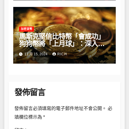
加密貨幣
馬斯克堅信比特幣「會成功」
狗狗幣將「上月球」：深入解
析他的長期看法
11 月 15, 2024
RICH
發佈留言
發佈留言必須填寫的電子郵件地址不會公開。
必
填欄位標示為
*