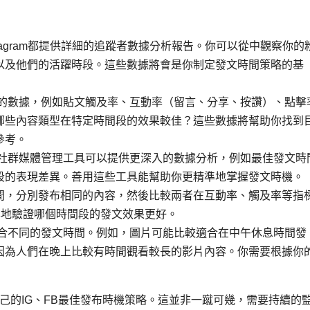
Instagram都提供詳細的追蹤者數據分析報告。你可以從中觀察你的
以及他們的活躍時段。這些數據將會是你制定發文時間策略的基
的數據，例如貼文觸及率、互動率（留言、分享、按讚）、點擊
哪些內容類型在特定時間段的效果較佳？這些數據將幫助你找到
參考。
ocial等社群媒體管理工具可以提供更深入的數據分析，例如最佳發文時
段的表現差異。善用這些工具能幫助你更精準地掌握發文時機。
間，分別發布相同的內容，然後比較兩者在互動率、觸及率等指
學地驗證哪個時間段的發文效果更好。
合不同的發文時間。例如，圖片可能比較適合在中午休息時間發
因為人們在晚上比較有時間觀看較長的影片內容。你需要根據你
己的IG、FB最佳發布時機策略。這並非一蹴可幾，需要持續的