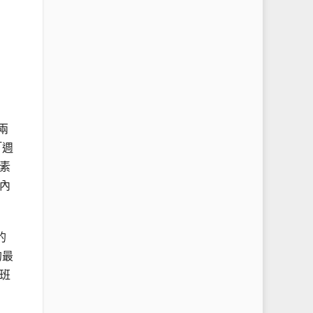
兩
「週
素
內
的
的最
班