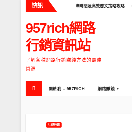
Skip
快訊
eads什麼時候流量最高？流量高峰時間及高效發文策略攻略
如何讓T
to
content
957rich網路
行銷資訊站
了解各種網路行銷賺錢方法的最佳
資源
關於我 – 957RICH
網路賺錢
社群行銷