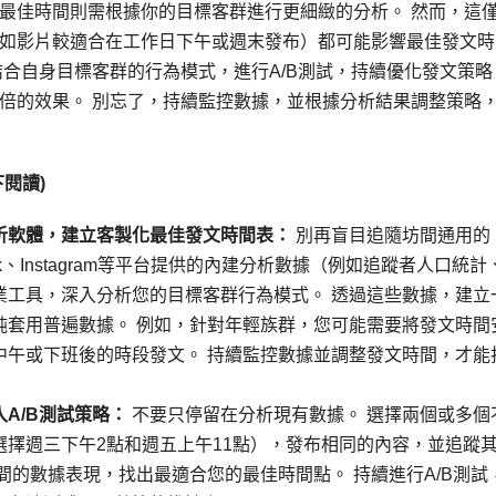
am 的最佳時間則需根據你的目標客群進行更細緻的分析。 然而，這
如影片較適合在工作日下午或週末發布）都可能影響最佳發文時
業工具，結合自身目標客群的行為模式，進行A/B測試，持續優化發文策略
倍的效果。 別忘了，持續監控數據，並根據分析結果調整策略
閱讀)
析軟體，建立客製化最佳發文時間表：
別再盲目追隨坊間通用的
ok、Instagram等平台提供的內建分析數據（例如追蹤者人口統計
al等專業工具，深入分析您的目標客群行為模式。 透過這些數據，建立
純套用普遍數據。 例如，針對年輕族群，您可能需要將發文時間
中午或下班後的時段發文。 持續監控數據並調整發文時間，才能
A/B測試策略：
不要只停留在分析現有數據。 選擇兩個或多個
擇週三下午2點和週五上午11點），發布相同的內容，並追蹤
間的數據表現，找出最適合您的最佳時間點。 持續進行A/B測試