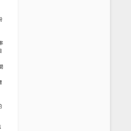
粉
率
目
間
標
的
監