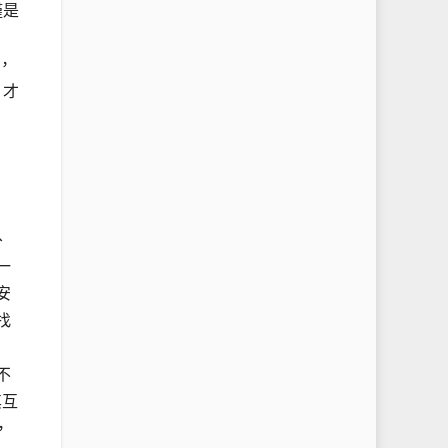
僅是
，
，才
、
一
安
找
不
其互
，