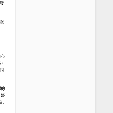
發
跟
精心
略，
同
群的
年輕
能