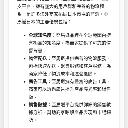
支平台，擁有龐大的用戶群和完善的物流體
系，是許多海外商家拓展日本市場的首選。亞
馬遜日本的主要優勢包括：
全球知名度：
亞馬遜品牌在全球範圍內擁
有極高的知名度，為商家提供了可靠的信
譽背書。
物流配送：
亞馬遜提供完善的物流服務，
包括快速配送、退貨服務和客戶服務，為
商家降低了物流成本和運營風險。
廣告工具：
亞馬遜擁有豐富的廣告工具，
商家可以透過廣告提升產品曝光率和銷售
額。
銷售數據：
亞馬遜平台提供詳細的銷售數
據分析，幫助商家瞭解產品表現和市場趨
勢。