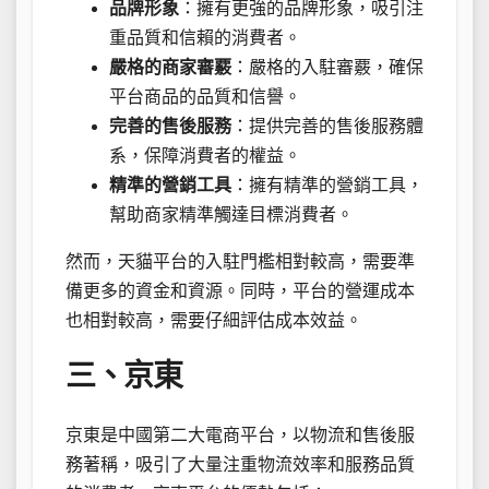
品牌形象
：擁有更強的品牌形象，吸引注
重品質和信賴的消費者。
嚴格的商家審覈
：嚴格的入駐審覈，確保
平台商品的品質和信譽。
完善的售後服務
：提供完善的售後服務體
系，保障消費者的權益。
精準的營銷工具
：擁有精準的營銷工具，
幫助商家精準觸達目標消費者。
然而，天貓平台的入駐門檻相對較高，需要準
備更多的資金和資源。同時，平台的營運成本
也相對較高，需要仔細評估成本效益。
三、京東
京東是中國第二大電商平台，以物流和售後服
務著稱，吸引了大量注重物流效率和服務品質