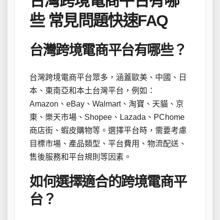
台灣跨境電商平台有哪
些 常見問題快速FAQ
台灣跨境電商平台有哪些？
台灣跨境電商平台眾多，涵蓋歐美、中國、日
本、東南亞和本土台灣平台，例如：
Amazon、eBay、Walmart、淘寶、天貓、京
東、樂天市場、Shopee、Lazada、PChome
商店街、蝦皮購物等。選擇平台時，需要考慮
目標市場、產品類型、平台費用、物流配送、
售後服務和平台規則等因素。
如何選擇適合的跨境電商平
台？