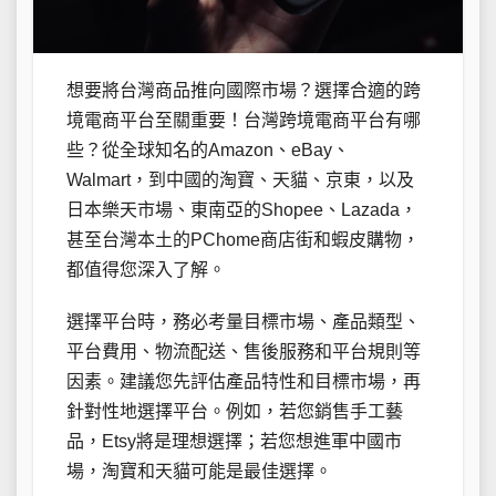
想要將台灣商品推向國際市場？選擇合適的跨
境電商平台至關重要！台灣跨境電商平台有哪
些？從全球知名的Amazon、eBay、
Walmart，到中國的淘寶、天貓、京東，以及
日本樂天市場、東南亞的Shopee、Lazada，
甚至台灣本土的PChome商店街和蝦皮購物，
都值得您深入了解。
選擇平台時，務必考量目標市場、產品類型、
平台費用、物流配送、售後服務和平台規則等
因素。建議您先評估產品特性和目標市場，再
針對性地選擇平台。例如，若您銷售手工藝
品，Etsy將是理想選擇；若您想進軍中國市
場，淘寶和天貓可能是最佳選擇。