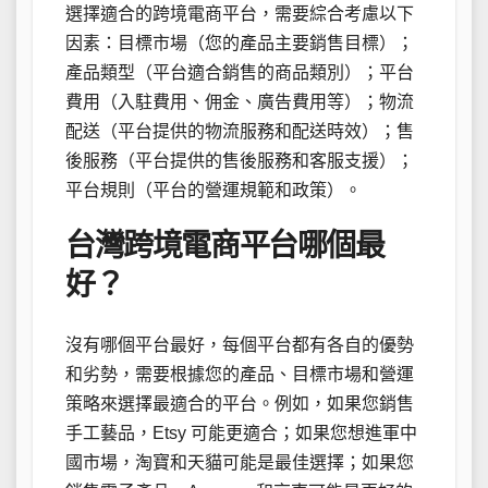
選擇適合的跨境電商平台，需要綜合考慮以下
因素：目標市場（您的產品主要銷售目標）；
產品類型（平台適合銷售的商品類別）；平台
費用（入駐費用、佣金、廣告費用等）；物流
配送（平台提供的物流服務和配送時效）；售
後服務（平台提供的售後服務和客服支援）；
平台規則（平台的營運規範和政策）。
台灣跨境電商平台哪個最
好？
沒有哪個平台最好，每個平台都有各自的優勢
和劣勢，需要根據您的產品、目標市場和營運
策略來選擇最適合的平台。例如，如果您銷售
手工藝品，Etsy 可能更適合；如果您想進軍中
國市場，淘寶和天貓可能是最佳選擇；如果您