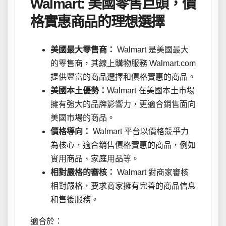
Walmart: 美國零售巨頭，價
格實惠商品的理想選擇
美國最大零售商：
Walmart 是美國最大
的零售商，其線上購物服務 Walmart.com
提供豐富的商品選擇和價格實惠的商品。
美國本土優勢：
Walmart 在美國本土市場
擁有強大的品牌影響力，更適合銷售面向
美國市場的商品。
價格導向：
Walmart 平台以價格競爭力
為核心，適合銷售價格實惠的商品，例如
實用商品、家庭用品等。
相對嚴格的審核：
Walmart 對商家審核
相對嚴格，要求商家擁有完善的商品信息
和售後服務。
適合於：