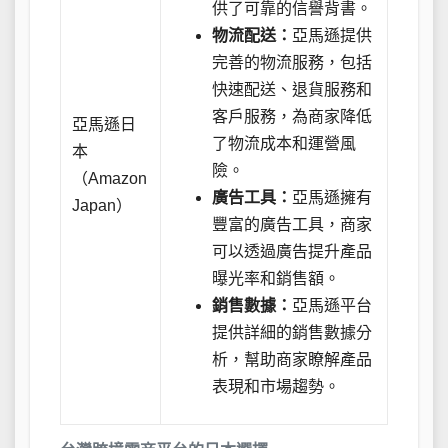
供了可靠的信譽背書。
物流配送：
亞馬遜提供
完善的物流服務，包括
快速配送、退貨服務和
客戶服務，為商家降低
亞馬遜日
了物流成本和運營風
本
險。
（Amazon
廣告工具：
亞馬遜擁有
Japan）
豐富的廣告工具，商家
可以透過廣告提升產品
曝光率和銷售額。
銷售數據：
亞馬遜平台
提供詳細的銷售數據分
析，幫助商家瞭解產品
表現和市場趨勢。