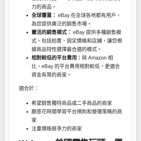
力的商品。
全球覆蓋：
eBay 在全球各地都有用戶，
為您提供廣泛的銷售市場。
靈活的銷售模式：
eBay 提供多種銷售模
式，包括拍賣、固定價格和店鋪，讓您根
據商品特性選擇最合適的模式。
相對較低的平台費用：
與 Amazon 相
比，eBay 的平台費用相對較低，更適合
資金有限的商家。
適合於：
希望銷售獨特商品或二手商品的商家
願意花時間學習平台規則和營運策略的商
家
注重價格競爭力的商家