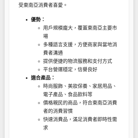
受東南亞消費者喜愛。
優勢：
用戶規模龐大，覆蓋東南亞主要市
場
多種語言支援，方便商家與當地消
費者溝通
提供便捷的物流服務和支付方式
平台營運穩定，信譽良好
適合產品：
時尚服飾、美妝保養、家居用品、
電子產品、食品飲料等
價格親民的商品，符合東南亞消費
者的消費習慣
快速消費品，滿足消費者即時性需
求