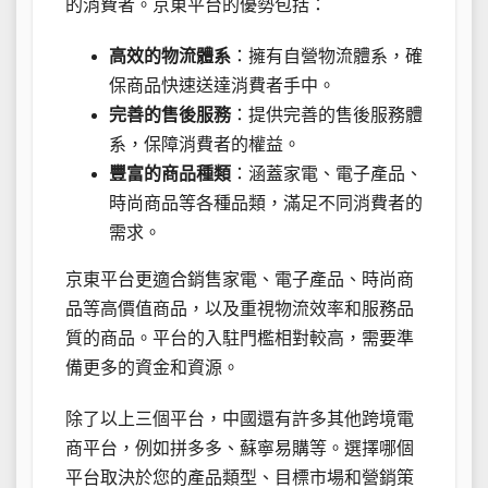
的消費者。京東平台的優勢包括：
高效的物流體系
：擁有自營物流體系，確
保商品快速送達消費者手中。
完善的售後服務
：提供完善的售後服務體
系，保障消費者的權益。
豐富的商品種類
：涵蓋家電、電子產品、
時尚商品等各種品類，滿足不同消費者的
需求。
京東平台更適合銷售家電、電子產品、時尚商
品等高價值商品，以及重視物流效率和服務品
質的商品。平台的入駐門檻相對較高，需要準
備更多的資金和資源。
除了以上三個平台，中國還有許多其他跨境電
商平台，例如拼多多、蘇寧易購等。選擇哪個
平台取決於您的產品類型、目標市場和營銷策