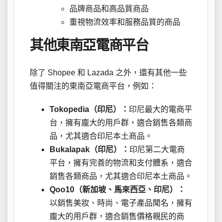
品牌商品和高品質商品
重視物流效率和服務品質的商品
其他東南亞電商平台
除了 Shopee 和 Lazada 之外，還有其他一些
值得關注的東南亞電商平台，例如：
Tokopedia（印尼）：
印尼最大的電商平
台，擁有龐大的用戶群，適合銷售各類商
品，尤其適合印尼本土商品。
Bukalapak（印尼）：
印尼第二大電商
平台，擁有完善的物流和支付體系，適合
銷售各類商品，尤其適合印尼本土商品。
Qoo10（新加坡、馬來西亞、印尼）：
以銷售美妝、時尚、電子產品聞名，擁有
龐大的用戶群，適合銷售價格親民的商