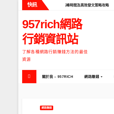
Skip
快訊
ads什麼時候流量最高？流量高峰時間及高效發文策略攻略
如何讓Th
to
content
957rich網路
行銷資訊站
了解各種網路行銷賺錢方法的最佳
資源
關於我 – 957RICH
網路賺錢
網路賺錢