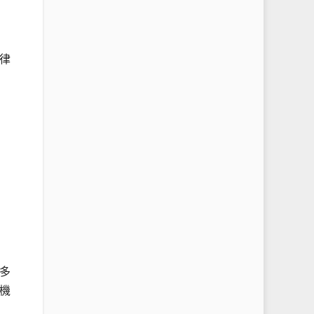
律
多
機