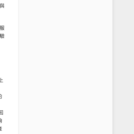
與
服
驗
上
的
因
夠
產